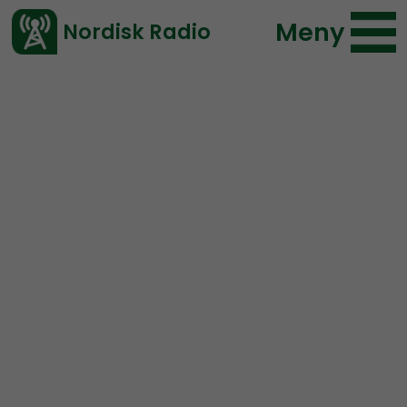
Meny
Nordisk Radio
Vårt senaste avsnitt!
Avsnitt
Radio Nordfront
Nordisk Radio
2021-04-15 20:39
Ladda ned ⇓
</> embed
RN EXTRA:
Om den
självklara segern över