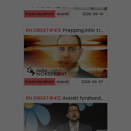
Radio Nordfront
Avsnitt
2026-06-14
RN DIREKT#413:
Prepping inför tredje världskriget
Radio Nordfront
Avsnitt
2026-06-07
RN DIREKT#412:
Avsnitt fyrahundratolv SWISH: 0700738064