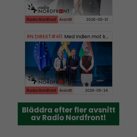
Radio Nordfront
Avsnitt
2026-05-31
RN DIREKT#411:
Med Indien mot kosmos SWISH: 0700738064
Radio Nordfront
Avsnitt
2026-05-24
Bläddra efter fler avsnitt
Bläddra efter fler avsnitt
av Radio Nordfront!
av Radio Nordfront!