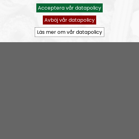
Epost:
Acceptera vår datapolicy
radionordfront@nordiskradio.se
Avböj vår datapolicy
simon.holmqvist@nordfront.se
Läs mer om vår datapolicy
martin.saxlind@nordfront.se
Prenumerera på Radio Nordfront med
RSS
RSS:
https://nordiskradio.se/?format=mp3-
rss&show=radio-nordfront
RN DIREKT#416:
Tillbaka lagom till främlingsinvasionen