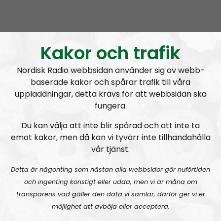
och
Nordisk Radio
. Budskapet som förs ut i radion
kommer i stort att vara i linje med det som framförs i
nättidningen och det som diskuteras är ofta sådant
som just publicerats på Nordfront. I vissa, ofta mindre
Kakor och trafik
viktiga, frågor är dock åsikterna mer personliga.
Nordisk Radio webbsidan använder sig av webb-
Nordfronts nyhetsredaktör
Simon Holmqvist
leder
baserade kakor och spårar trafik till våra
programmet tillsammans med tidningens
uppladdningar, detta krävs för att webbsidan ska
chefredaktör
Martin Saxlind
. Andra medarbetare
fungera.
är skribenten
Tobias Lindberg
och
Andreas
Holmvall
, även känd som
Andreas Johansson
i
Du kan välja att inte blir spårad och att inte ta
Nordic Frontier
och
Hey Buddy
på sociala medier.
emot kakor, men då kan vi tyvärr inte tillhandahålla
vår tjänst.
Producent är Nordisk Radios Max Rosenfors.
Detta är någonting som nästan alla webbsidor gör nuförtiden
Radio Nordfront gillar åsikt- och yttrandefrihet.
och ingenting konstigt eller udda, men vi är måna om
Därför bjuder vi titt som tätt in gäster av alla det slag,
transparens vad gäller den data vi samlar, därför ger vi er
alltifrån sympatiskt inställda personer till
möjlighet att avböja eller acceptera.
meningsmotståndare.