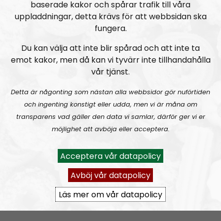
baserade kakor och spårar trafik till våra
uppladdningar, detta krävs för att webbsidan ska
fungera.
Du kan välja att inte blir spårad och att inte ta
emot kakor, men då kan vi tyvärr inte tillhandahålla
vår tjänst.
Radio Nordfront
Avsnitt
2026-08-02
Detta är någonting som nästan alla webbsidor gör nuförtiden
och ingenting konstigt eller udda, men vi är måna om
RN DIREKT#415:
Sommarlov och prepping
SW
transparens vad gäller den data vi samlar, därför ger vi er
möjlighet att avböja eller acceptera.
Acceptera vår datapolicy
Avböj vår datapolicy
Läs mer om vår datapolicy
Radio Nordfront
Avsnitt
2026-06-29