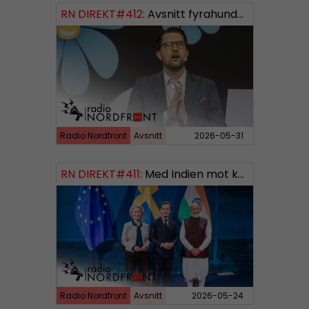
RN DIREKT#412:
Avsnitt fyrahundratolv SWISH: 0700738064
Radio Nordfront
Avsnitt
2026-05-31
RN DIREKT#411:
Med Indien mot kosmos SWISH: 0700738064
Radio Nordfront
Avsnitt
2026-05-24