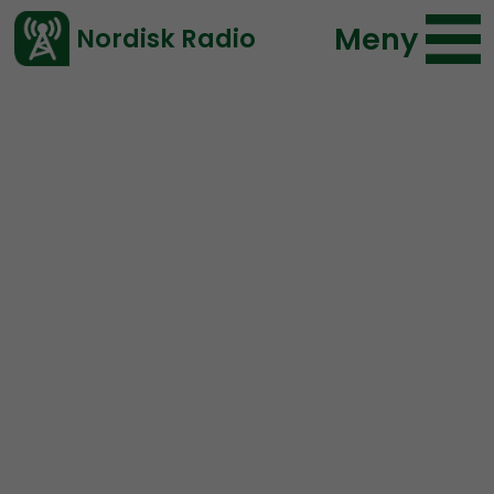
Meny
Nordisk Radio
Vårt senaste avsnitt!
Avsnitt
Radio Nordfront
Nordisk Radio
2017-10-08 18:00
Ladda ned ⇓
</> embed
RN DIREKT#51:
Internationella gäster