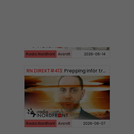
RN DIREKT#414:
Almedalen och Hübinettes fall
Radio Nordfront
Avsnitt
2026-06-14
RN DIREKT#413:
Prepping inför tredje världskriget
Radio Nordfront
Avsnitt
2026-06-07