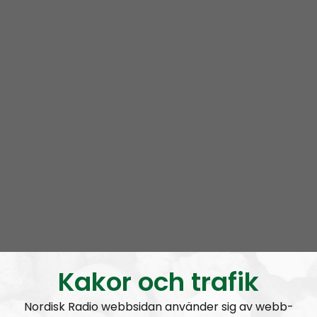
Radio Nordfront gillar åsikt- och yttrandefrihet.
Därför bjuder vi titt som tätt in gäster av alla det slag,
alltifrån sympatiskt inställda personer till
meningsmotståndare.
Epost:
radionordfront@nordiskradio.se
simon.holmqvist@nordfront.se
martin.saxlind@nordfront.se
Prenumerera på Radio Nordfront med
RSS
RSS:
https://nordiskradio.se/?format=mp3-
rss&show=radio-nordfront
Kakor och trafik
Nordisk Radio webbsidan använder sig av webb-
RN DIREKT#416:
Tillbaka lagom till främlingsinvasionen