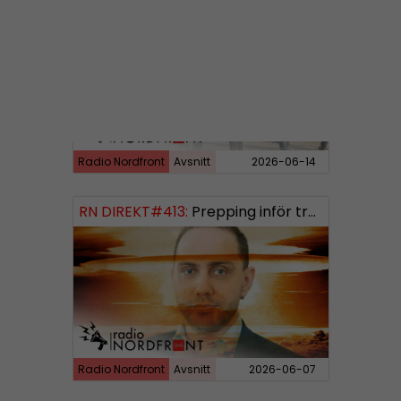
RN DIREKT#414:
Almedalen och Hübinettes fall
Radio Nordfront
Avsnitt
2026-06-14
RN DIREKT#413:
Prepping inför tredje världskriget
Radio Nordfront
Avsnitt
2026-06-07