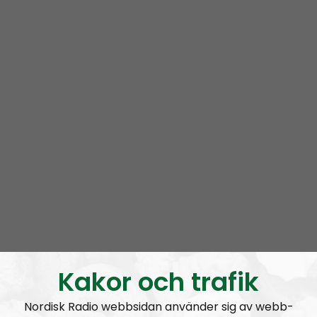
Radio Nordfront gillar åsikt- och yttrandefrihet.
Därför bjuder vi titt som tätt in gäster av alla det slag,
alltifrån sympatiskt inställda personer till
meningsmotståndare.
Epost:
radionordfront@nordiskradio.se
simon.holmqvist@nordfront.se
martin.saxlind@nordfront.se
Prenumerera på Radio Nordfront med
RSS
RSS:
https://nordiskradio.se/?format=mp3-
rss&show=radio-nordfront
Kakor och trafik
Nordisk Radio webbsidan använder sig av webb-
RN DIREKT#416:
Tillbaka lagom till främlingsinvasionen