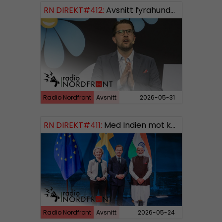
RN DIREKT#412:
Avsnitt fyrahundratolv SWISH: 0700738064
Radio Nordfront
Avsnitt
2026-05-31
RN DIREKT#411:
Med Indien mot kosmos SWISH: 0700738064
Radio Nordfront
Avsnitt
2026-05-24