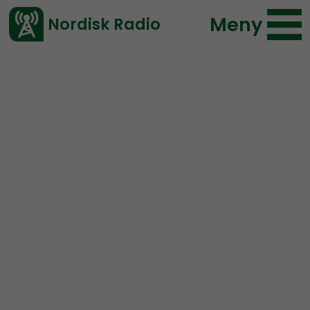
Meny
Nordisk Radio
Vårt senaste avsnitt!
Avsnitt
Radio Nordfront
Nordisk Radio
2017-06-04 18:00
Ladda ned ⇓
</> embed
RN DIREKT#36: Fake
News, terrordåd och EU-