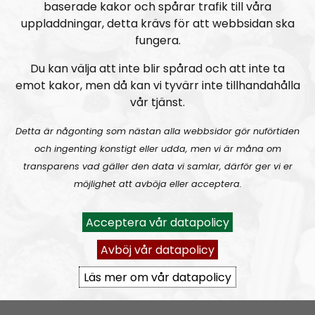
baserade kakor och spårar trafik till våra
uppladdningar, detta krävs för att webbsidan ska
fungera.
Du kan välja att inte blir spårad och att inte ta
emot kakor, men då kan vi tyvärr inte tillhandahålla
vår tjänst.
Radio Nordfront
Avsnitt
2026-08-02
Detta är någonting som nästan alla webbsidor gör nuförtiden
och ingenting konstigt eller udda, men vi är måna om
RN DIREKT#415:
Sommarlov och prepping
SW
transparens vad gäller den data vi samlar, därför ger vi er
möjlighet att avböja eller acceptera.
Acceptera vår datapolicy
Avböj vår datapolicy
Läs mer om vår datapolicy
Radio Nordfront
Avsnitt
2026-06-29