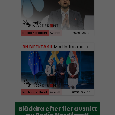
Radio Nordfront
Avsnitt
2026-05-31
RN DIREKT#411:
Med Indien mot kosmos SWISH: 0700738064
Radio Nordfront
Avsnitt
2026-05-24
Bläddra efter fler avsnitt
Bläddra efter fler avsnitt
av Radio Nordfront!