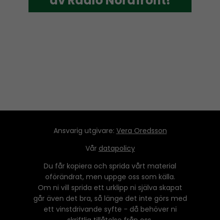
av Radio Nordfront!
Ansvarig utgivare:
Vera Oredsson
Vår
datapolicy
Du får kopiera och sprida vårt material
oförändrat, men uppge oss som källa.
Om ni vill sprida ett urklipp ni själva skapat
går även det bra, så länge det inte görs med
ett vinstdrivande syfte - då behöver ni