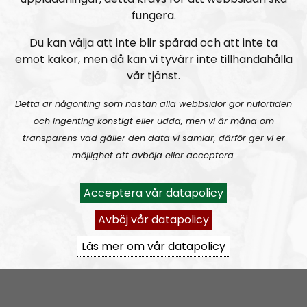
alltifrån sympatiskt inställda personer till
fungera.
meningsmotståndare.
Du kan välja att inte blir spårad och att inte ta
emot kakor, men då kan vi tyvärr inte tillhandahålla
Epost:
vår tjänst.
radionordfront@nordiskradio.se
simon.holmqvist@nordfront.se
Detta är någonting som nästan alla webbsidor gör nuförtiden
martin.saxlind@nordfront.se
och ingenting konstigt eller udda, men vi är måna om
transparens vad gäller den data vi samlar, därför ger vi er
möjlighet att avböja eller acceptera.
Prenumerera på Radio Nordfront med
RSS
RSS:
https://nordiskradio.se/?format=mp3-
Acceptera vår datapolicy
rss&show=radio-nordfront
Avböj vår datapolicy
Läs mer om vår datapolicy
RN DIREKT#416:
Tillbaka lagom till främlingsinvasionen