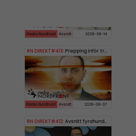
Radio Nordfront
Avsnitt
2026-06-14
RN DIREKT#413:
Prepping inför tredje världskriget
Radio Nordfront
Avsnitt
2026-06-07
RN DIREKT#412:
Avsnitt fyrahundratolv SWISH: 0700738064