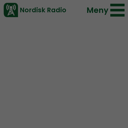
Meny
Nordisk Radio
Vårt senaste avsnitt!
Avsnitt
Radio Nordfront
Nordisk Radio
2024-08-04 16:01
Ladda ned ⇓
</> embed
RN DIREKT#332:
Kravaller,
olympiska spel och årets