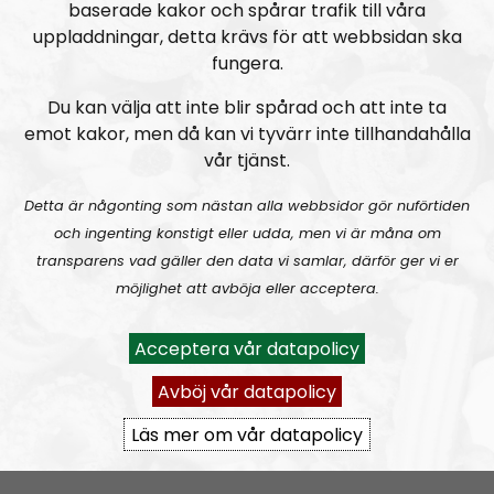
baserade kakor och spårar trafik till våra
uppladdningar, detta krävs för att webbsidan ska
fungera.
Du kan välja att inte blir spårad och att inte ta
emot kakor, men då kan vi tyvärr inte tillhandahålla
vår tjänst.
Radio Nordfront
Avsnitt
2026-08-09
Detta är någonting som nästan alla webbsidor gör nuförtiden
och ingenting konstigt eller udda, men vi är måna om
RN DIREKT#416:
Tillbaka lagom till främlingsinvasionen
transparens vad gäller den data vi samlar, därför ger vi er
möjlighet att avböja eller acceptera.
Acceptera vår datapolicy
Avböj vår datapolicy
Läs mer om vår datapolicy
Radio Nordfront
Avsnitt
2026-08-02