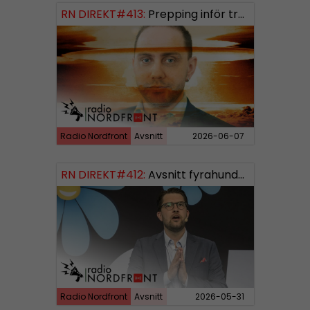
RN DIREKT#413:
Prepping inför tredje världskriget
Radio Nordfront
Avsnitt
2026-06-07
RN DIREKT#412:
Avsnitt fyrahundratolv SWISH: 0700738064
Radio Nordfront
Avsnitt
2026-05-31