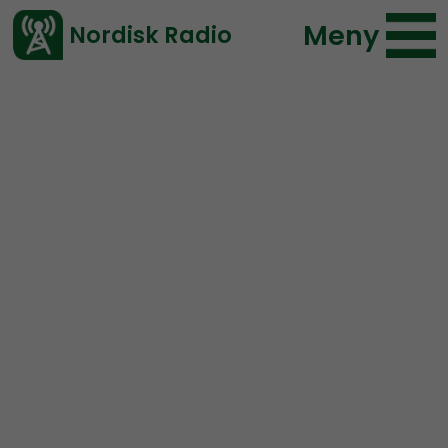
Meny
Nordisk Radio
Vårt senaste avsnitt!
Avsnitt
Radio Nordfront
Nordisk Radio
2017-04-23 18:00
Ladda ned ⇓
</> embed
RN DIREKT#30: Allt
gällande 1 maj-