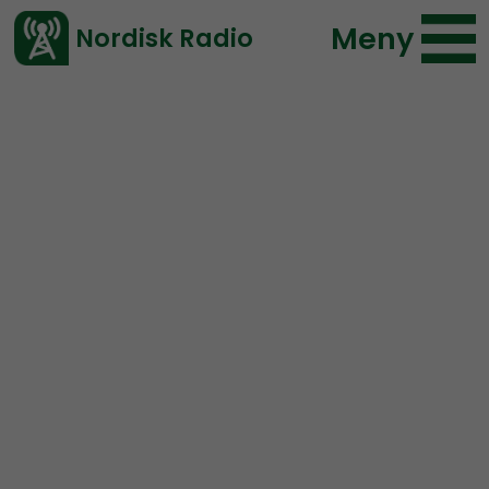
Meny
Nordisk Radio
Vårt senaste avsnitt!
Avsnitt
Radio Nordfront
Nordisk Radio
2017-02-05 18:00
Ladda ned ⇓
</> embed
RN DIREKT#19: 1 maj i
Falun, aktionen i Karlstad