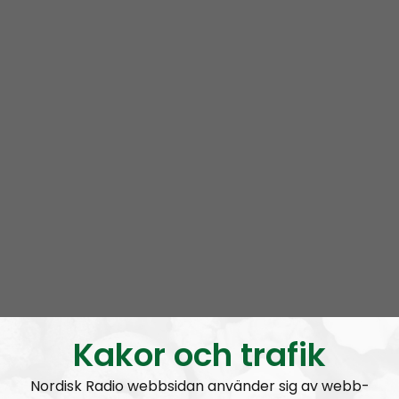
Radio Nordfront gillar åsikt- och yttrandefrihet.
Därför bjuder vi titt som tätt in gäster av alla det slag,
alltifrån sympatiskt inställda personer till
meningsmotståndare.
Epost:
radionordfront@nordiskradio.se
simon.holmqvist@nordfront.se
martin.saxlind@nordfront.se
Prenumerera på Radio Nordfront med
RSS
RSS:
https://nordiskradio.se/?format=mp3-
rss&show=radio-nordfront
Kakor och trafik
Nordisk Radio webbsidan använder sig av webb-
RN DIREKT#416:
Tillbaka lagom till främlingsinvasionen