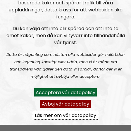
baserade kakor och spårar trafik till våra
uppladdningar, detta krävs för att webbsidan ska
fungera.
Du kan välja att inte blir spårad och att inte ta
emot kakor, men då kan vi tyvärr inte tillhandahålla
vår tjänst.
Radio Nordfront
Avsnitt
2026-08-02
Detta är någonting som nästan alla webbsidor gör nuförtiden
och ingenting konstigt eller udda, men vi är måna om
RN DIREKT#415:
Sommarlov och prepping
SW
transparens vad gäller den data vi samlar, därför ger vi er
möjlighet att avböja eller acceptera.
Acceptera vår datapolicy
Avböj vår datapolicy
Läs mer om vår datapolicy
Radio Nordfront
Avsnitt
2026-06-29