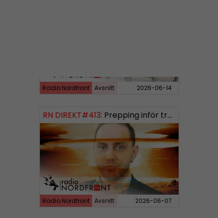
RN DIREKT#414:
Almedalen och Hübinettes fall
Radio Nordfront
Avsnitt
2026-06-14
RN DIREKT#413:
Prepping inför tredje världskriget
Radio Nordfront
Avsnitt
2026-06-07