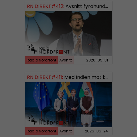
RN DIREKT#412:
Avsnitt fyrahundratolv SWISH: 0700738064
Radio Nordfront
Avsnitt
2026-05-31
RN DIREKT#411:
Med Indien mot kosmos SWISH: 0700738064
Radio Nordfront
Avsnitt
2026-05-24