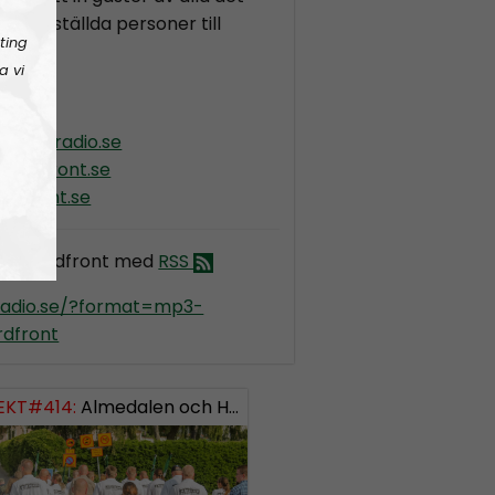
iskt inställda personer till
ting
e.
a vi
ordiskradio.se
nordfront.se
rdfront.se
dio Nordfront med
RSS
kradio.se/?format=mp3-
dfront
EKT#414:
ISH: 0738958452
Almedalen och Hübinettes fall