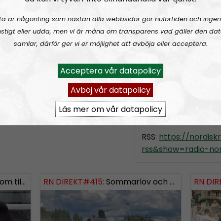
slag, alltifrån sympat
ta är någonting som nästan alla webbsidor gör nuförtiden och ingen
meningsmotståndar
stigt eller udda, men vi är måna om transparens vad gäller den dat
Epost:
samlar, därför ger vi er möjlighet att avböja eller acceptera.
radionordfront@n
Acceptera vår datapolicy
simon.holmqvist@
martin.saxlind@no
Avböj vår datapolicy
Läs mer om vår datapolicy
Prenumerera på Ra
RSS:
https://nordis
rss&show=radio-nor
ngsinvasionen
RN DIREKT#415:
Sommarlov och prepping
SWISH: 0738958452
RN DIR
SW