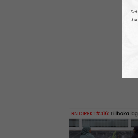
Det
kon
RN DIREKT#416:
Tillbaka lagom till främli