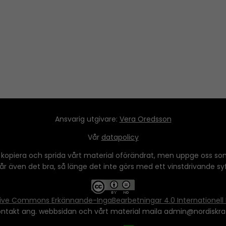
Ansvarig utgivare:
Vera Oredsson
Vår
datapolicy
 kopiera och sprida vårt material oförändrat, men uppge oss som
 går även det bra, så länge det inte görs med ett vinstdrivande syfte
ive Commons Erkännande-IngaBearbetningar 4.0 Internationell 
ontakt ang. webbsidan och vårt material maila admin@nordiskra