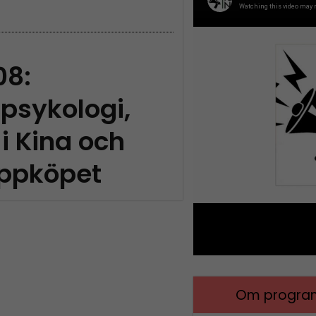
08:
psykologi,
i Kina och
ppköpet
Om program