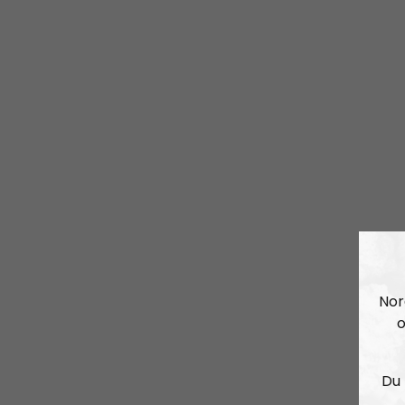
Nor
o
Du 