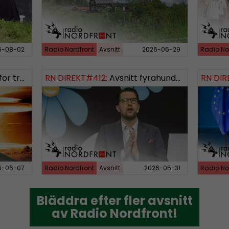
6-08-02
Radio Nordfront
Avsnitt
2026-06-29
Radio No
rldskriget
RN DIREKT#412:
Avsnitt fyrahundratolv SWISH: 0700738064
RN DIR
6-06-07
Radio Nordfront
Avsnitt
2026-05-31
Radio No
Bläddra efter fler avsnitt
Bläddra efter fler avsnitt
av Radio Nordfront!
av Radio Nordfront!