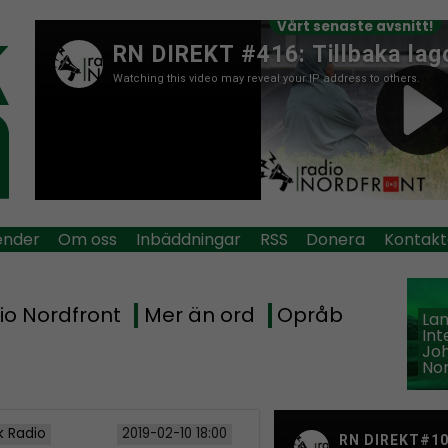
Vårt senaste avsnitt!
ender
Om oss
Inbäddningar
RSS
Donera
Kontakt
io Nordfront
Mer än ord
Opråb
La
Int
Jo
Nor
k Radio
2019-02-10 18:00