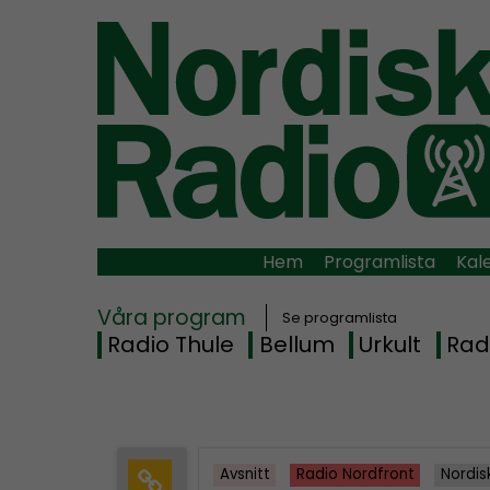
Hem
Programlista
Kal
Våra program
Se programlista
Radio Thule
Bellum
Urkult
Rad
Avsnitt
Radio Nordfront
Nordis