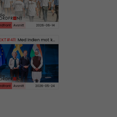
rdfront
Avsnitt
2026-06-14
EKT#411:
Med Indien mot kosmos SWISH: 0700738064
rdfront
Avsnitt
2026-05-24