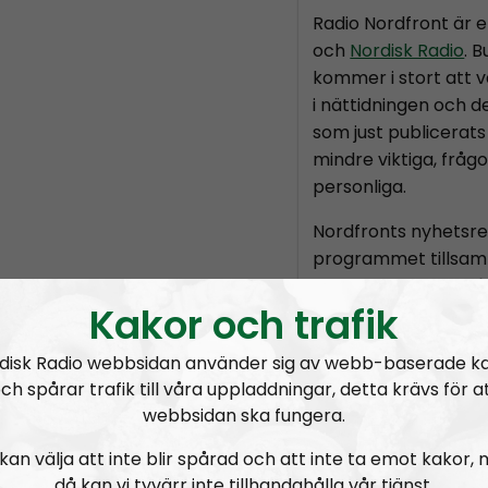
Radio Nordfront är 
och
Nordisk Radio
. 
kommer i stort att v
i nättidningen och d
som just publicerats 
mindre viktiga, fråg
personliga.
Nordfronts nyhetsr
programmet tillsam
chefredaktör
Marti
Kakor och trafik
är skribenten
Tobia
Holmvall
, även kä
disk Radio webbsidan använder sig av webb-baserade k
Nordic Frontier
och
ch spårar trafik till våra uppladdningar, detta krävs för a
Producent är Nordis
webbsidan ska fungera.
Radio Nordfront gilla
kan välja att inte blir spårad och att inte ta emot kakor,
Därför bjuder vi titt
då kan vi tyvärr inte tillhandahålla vår tjänst.