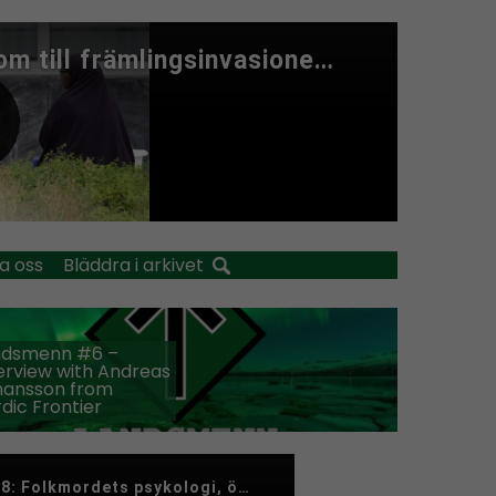
a oss
Bläddra i arkivet
ndsmenn #6 –
erview with Andreas
hansson from
dic Frontier