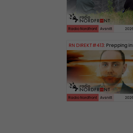
Radio Nordfront
Avsnitt
202
RN DIREKT#413:
Prepping inför tredje vä
Radio Nordfront
Avsnitt
202