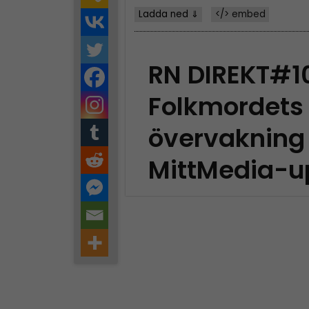
Ladda ned ⇓
</> embed
RN DIREKT#1
Folkmordets 
övervakning 
MittMedia-u