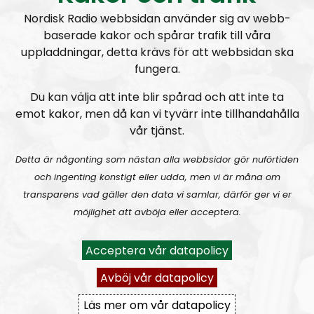
rss&show=radio-nordfront
Nordisk Radio webbsidan använder sig av webb-
baserade kakor och spårar trafik till våra
RN DIREKT#416:
Tillbaka lagom till främlingsinvasionen
uppladdningar, detta krävs för att webbsidan ska
fungera.
Du kan välja att inte blir spårad och att inte ta
emot kakor, men då kan vi tyvärr inte tillhandahålla
vår tjänst.
Detta är någonting som nästan alla webbsidor gör nuförtiden
Radio Nordfront
Avsnitt
2026-08-02
och ingenting konstigt eller udda, men vi är måna om
transparens vad gäller den data vi samlar, därför ger vi er
RN DIREKT#415:
Sommarlov och prepping
SW
möjlighet att avböja eller acceptera.
Acceptera vår datapolicy
Avböj vår datapolicy
Läs mer om vår datapolicy