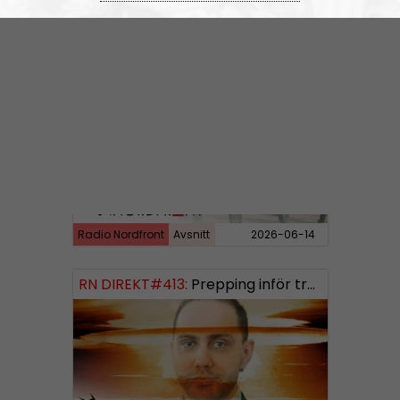
Radio Nordfront
Avsnitt
2026-06-29
RN DIREKT#414:
Almedalen och Hübinettes fall
Radio Nordfront
Avsnitt
2026-06-14
RN DIREKT#413:
Prepping inför tredje världskriget