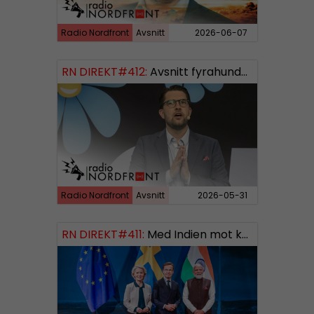
Radio Nordfront
Avsnitt
2026-06-07
RN DIREKT#412:
Avsnitt fyrahundratolv SWISH: 0700738064
Radio Nordfront
Avsnitt
2026-05-31
RN DIREKT#411:
Med Indien mot kosmos SWISH: 0700738064