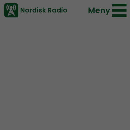
Meny
Nordisk Radio
Vårt senaste avsnitt!
Avsnitt
Radio Nordfront
Nordisk Radio
2016-10-06 18:00
Ladda ned ⇓
</> embed
RN DIREKT#1:
Direktsändning med