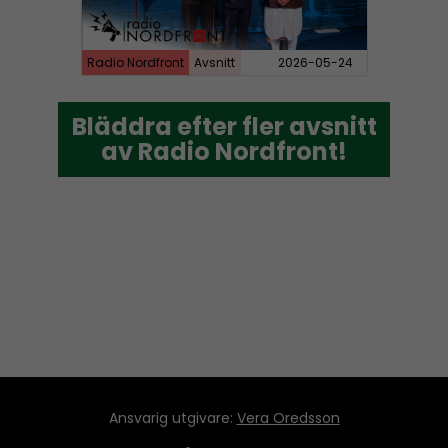
Radio Nordfront
Avsnitt
2026-05-24
Bläddra efter fler avsnitt
Bläddra efter fler avsnitt
av Radio Nordfront!
av Radio Nordfront!
Ansvarig utgivare:
Vera Oredsson