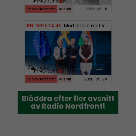
Radio Nordfront
Avsnitt
2026-05-31
RN DIREKT#411:
Med Indien mot kosmos SWISH: 0700738064
Radio Nordfront
Avsnitt
2026-05-24
Bläddra efter fler avsnitt
Bläddra efter fler avsnitt
av Radio Nordfront!
av Radio Nordfront!