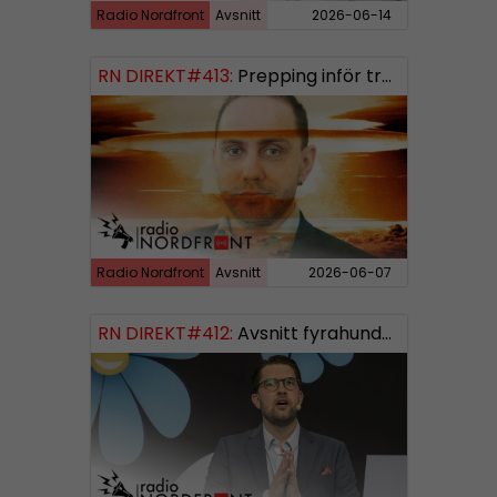
Radio Nordfront
Avsnitt
2026-06-14
RN DIREKT#413:
Prepping inför tredje världskriget
Radio Nordfront
Avsnitt
2026-06-07
RN DIREKT#412:
Avsnitt fyrahundratolv SWISH: 0700738064