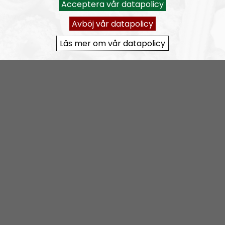
Acceptera vår datapolicy
radionordfront@nordiskradio.se
Avböj vår datapolicy
simon.holmqvist@nordfront.se
martin.saxlind@nordfront.se
Läs mer om vår datapolicy
Prenumerera på Radio Nordfront med
RSS
RSS:
https://nordiskradio.se/?format=mp3-
rss&show=radio-nordfront
RN DIREKT#416:
Tillbaka lagom till främlingsinvasionen
Radio Nordfront
Avsnitt
2026-08-02