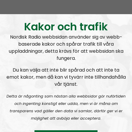
nättidningen och det som diskuteras är ofta sådant
som just publicerats på Nordfront. I vissa, ofta mindre
viktiga, frågor är dock åsikterna mer personliga.
Kakor och trafik
Nordfronts nyhetsredaktör
Simon Holmqvist
leder
Nordisk Radio webbsidan använder sig av webb-
programmet tillsammans med tidningens
baserade kakor och spårar trafik till våra
chefredaktör
Martin Saxlind
. Andra medarbetare
uppladdningar, detta krävs för att webbsidan ska
är skribenten
Tobias Lindberg
och
Andreas
fungera.
Holmvall
, även känd som
Andreas Johansson
i
Du kan välja att inte blir spårad och att inte ta
Nordic Frontier
och
Hey Buddy
på sociala medier.
emot kakor, men då kan vi tyvärr inte tillhandahålla
Producent är Nordisk Radios Max Rosenfors.
vår tjänst.
Radio Nordfront gillar åsikt- och yttrandefrihet.
Detta är någonting som nästan alla webbsidor gör nuförtiden
Därför bjuder vi titt som tätt in gäster av alla det slag,
och ingenting konstigt eller udda, men vi är måna om
alltifrån sympatiskt inställda personer till
transparens vad gäller den data vi samlar, därför ger vi er
meningsmotståndare.
möjlighet att avböja eller acceptera.
Epost: