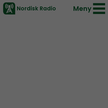
Meny
Nordisk Radio
Vårt senaste avsnitt!
Avsnitt
Radio Nordfront
Nordisk Radio
2024-06-16 18:41
Ladda ned ⇓
</> embed
RN DIREKT#329:
RN
terrorklassar