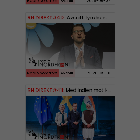
Radio Nordfront
Avsnitt
2026-06-07
RN DIREKT#412:
Avsnitt fyrahundratolv SWISH: 0700738064
Radio Nordfront
Avsnitt
2026-05-31
RN DIREKT#411:
Med Indien mot kosmos SWISH: 0700738064