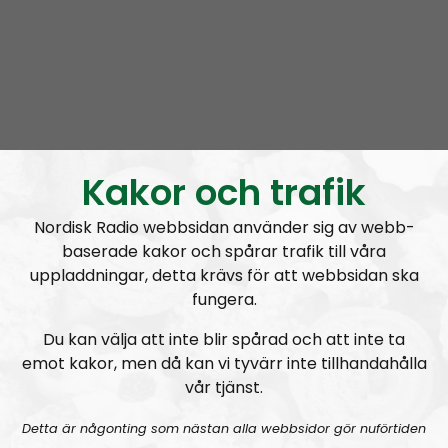
— Chris Langan (@RealChrisLangan)
March 21,
2024
Om programmet Radio Nordfront
Radio Nordfront är ett samarbete mellan
Nordfront
och
Nordisk Radio
. Budskapet som förs ut i radion
Kakor och trafik
kommer i stort att vara i linje med det som framförs i
nättidningen och det som diskuteras är ofta sådant
Nordisk Radio webbsidan använder sig av webb-
baserade kakor och spårar trafik till våra
som just publicerats på Nordfront. I vissa, ofta mindre
uppladdningar, detta krävs för att webbsidan ska
viktiga, frågor är dock åsikterna mer personliga.
fungera.
Nordfronts nyhetsredaktör
Simon Holmqvist
leder
Du kan välja att inte blir spårad och att inte ta
programmet tillsammans med tidningens
emot kakor, men då kan vi tyvärr inte tillhandahålla
chefredaktör
Martin Saxlind
. Andra medarbetare
vår tjänst.
är skribenten
Tobias Lindberg
och
Andreas
Holmvall
, även känd som
Andreas Johansson
i
Detta är någonting som nästan alla webbsidor gör nuförtiden
Nordic Frontier
och
Hey Buddy
på sociala medier.