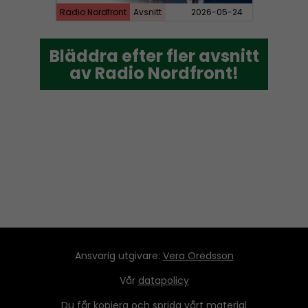
Radio Nordfront
Avsnitt
2026-05-24
Bläddra efter fler avsnitt
Bläddra efter fler avsnitt
av Radio Nordfront!
av Radio Nordfront!
Ansvarig utgivare:
Vera Oredsson
Vår
datapolicy
Du får kopiera och sprida vårt material