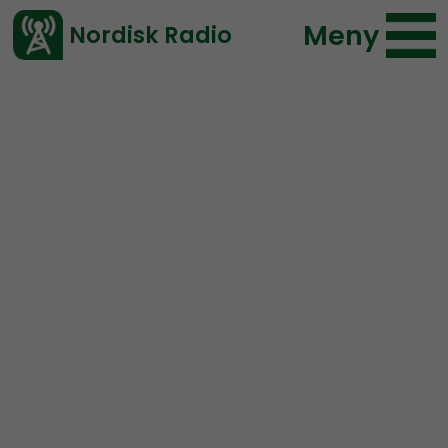
Meny
Nordisk Radio
Vårt senaste avsnitt!
Avsnitt
Radio Nordfront
Nordisk Radio
2024-05-12 18:17
Ladda ned ⇓
</> embed
RN DIREKT#324:
Genocide
Song Contest
SWISH: