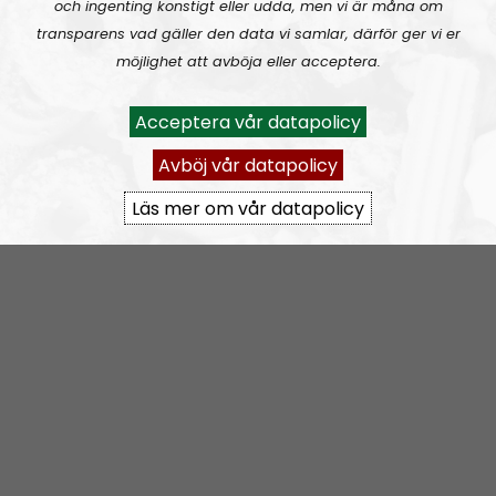
och ingenting konstigt eller udda, men vi är måna om
transparens vad gäller den data vi samlar, därför ger vi er
Producent är Nordisk Radios Max Rosenfors.
möjlighet att avböja eller acceptera.
Radio Nordfront gillar åsikt- och yttrandefrihet.
Därför bjuder vi titt som tätt in gäster av alla det slag,
Acceptera vår datapolicy
alltifrån sympatiskt inställda personer till
Avböj vår datapolicy
meningsmotståndare.
Läs mer om vår datapolicy
Epost:
radionordfront@nordiskradio.se
simon.holmqvist@nordfront.se
martin.saxlind@nordfront.se
Prenumerera på Radio Nordfront med
RSS
RSS:
https://nordiskradio.se/?format=mp3-
rss&show=radio-nordfront