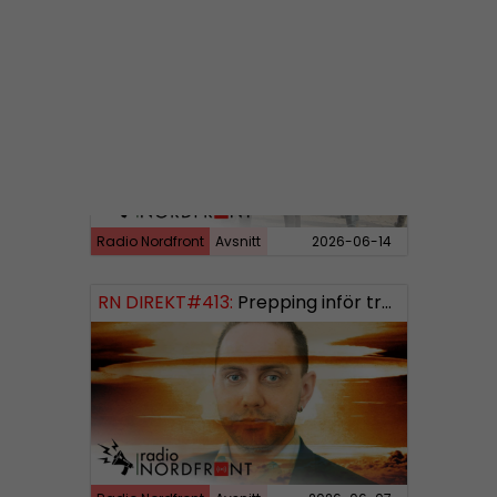
RN DIREKT#414:
Almedalen och Hübinettes fall
Radio Nordfront
Avsnitt
2026-06-14
RN DIREKT#413:
Prepping inför tredje världskriget