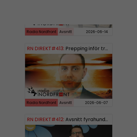
Radio Nordfront
Avsnitt
2026-06-14
RN DIREKT#413:
Prepping inför tredje världskriget
Radio Nordfront
Avsnitt
2026-06-07
RN DIREKT#412:
Avsnitt fyrahundratolv SWISH: 0700738064