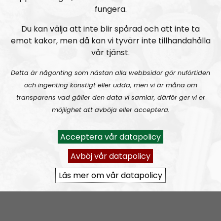
alltifrån sympatiskt inställda personer till
fungera.
meningsmotståndare.
Du kan välja att inte blir spårad och att inte ta
Epost:
emot kakor, men då kan vi tyvärr inte tillhandahålla
vår tjänst.
radionordfront@nordiskradio.se
simon.holmqvist@nordfront.se
Detta är någonting som nästan alla webbsidor gör nuförtiden
martin.saxlind@nordfront.se
och ingenting konstigt eller udda, men vi är måna om
transparens vad gäller den data vi samlar, därför ger vi er
möjlighet att avböja eller acceptera.
Prenumerera på Radio Nordfront med
RSS
RSS:
https://nordiskradio.se/?format=mp3-
Acceptera vår datapolicy
rss&show=radio-nordfront
Avböj vår datapolicy
Läs mer om vår datapolicy
RN DIREKT#416:
Tillbaka lagom till främlingsinvasionen