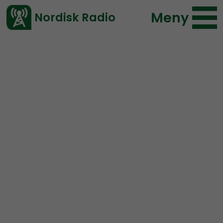
Meny
Nordisk Radio
Vårt senaste avsnitt!
Avsnitt
Radio Nordfront
Nordisk Radio
2023-02-05 17:01
Ladda ned ⇓
</> embed
RN DIREKT#267:
Mellanösterns enda