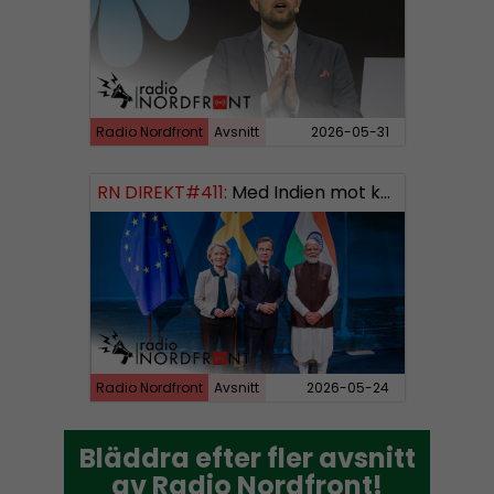
Radio Nordfront
Avsnitt
2026-05-31
RN DIREKT#411:
Med Indien mot kosmos SWISH: 0700738064
Radio Nordfront
Avsnitt
2026-05-24
Bläddra efter fler avsnitt
Bläddra efter fler avsnitt
av Radio Nordfront!
av Radio Nordfront!