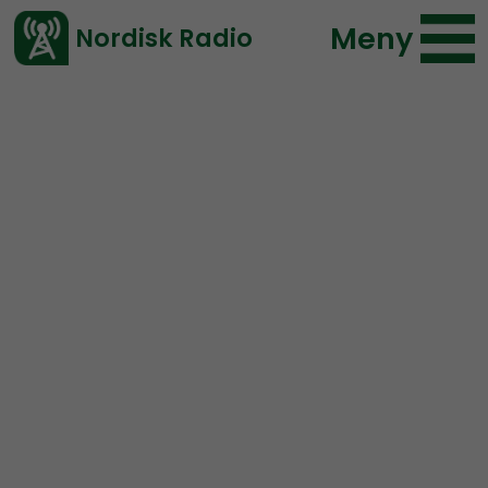
Meny
Nordisk Radio
Vårt senaste avsnitt!
Avsnitt
Radio Nordfront
Nordisk Radio
2023-01-15 17:34
Ladda ned ⇓
</> embed
RN DIREKT#265:
Vita
skäggiga män
SWISH: