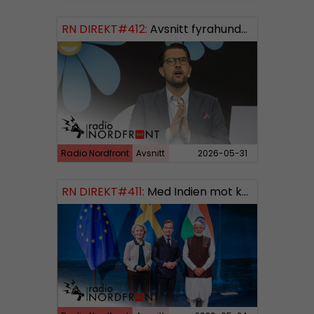
RN DIREKT#412:
Avsnitt fyrahundratolv SWISH: 0700738064
Radio Nordfront
Avsnitt
2026-05-31
RN DIREKT#411:
Med Indien mot kosmos SWISH: 0700738064