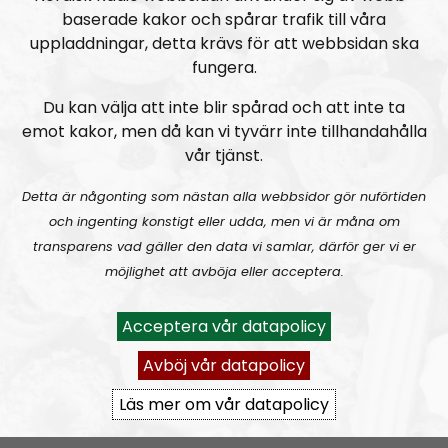
baserade kakor och spårar trafik till våra
Producent är Nordisk Radios Max Rosenfors.
uppladdningar, detta krävs för att webbsidan ska
Radio Nordfront gillar åsikt- och yttrandefrihet.
fungera.
Därför bjuder vi titt som tätt in gäster av alla det slag,
Du kan välja att inte blir spårad och att inte ta
alltifrån sympatiskt inställda personer till
emot kakor, men då kan vi tyvärr inte tillhandahålla
meningsmotståndare.
vår tjänst.
Epost:
Detta är någonting som nästan alla webbsidor gör nuförtiden
radionordfront@nordiskradio.se
och ingenting konstigt eller udda, men vi är måna om
simon.holmqvist@nordfront.se
transparens vad gäller den data vi samlar, därför ger vi er
martin.saxlind@nordfront.se
möjlighet att avböja eller acceptera.
Prenumerera på Radio Nordfront med
RSS
Acceptera vår datapolicy
Avböj vår datapolicy
RSS:
https://nordiskradio.se/?format=mp3-
rss&show=radio-nordfront
Läs mer om vår datapolicy