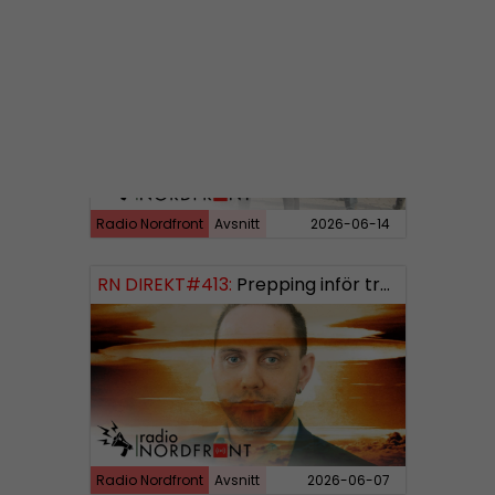
RN DIREKT#414:
Almedalen och Hübinettes fall
Radio Nordfront
Avsnitt
2026-06-14
RN DIREKT#413:
Prepping inför tredje världskriget
Radio Nordfront
Avsnitt
2026-06-07