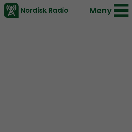
Meny
Nordisk Radio
Vårt senaste avsnitt!
Avsnitt
Radio Nordfront
Nordisk Radio
2022-11-20 17:12
Ladda ned ⇓
</> embed
RN DIREKT#259:
Nya
grundlagar och ny