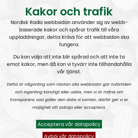
Nordfronts nyhetsredaktör
Simon Holmqvist
leder
Kakor och trafik
programmet tillsammans med tidningens
chefredaktör
Martin Saxlind
. Andra medarbetare
Nordisk Radio webbsidan använder sig av webb-
är skribenten
Tobias Lindberg
och
Andreas
baserade kakor och spårar trafik till våra
Holmvall
, även känd som
Andreas Johansson
i
uppladdningar, detta krävs för att webbsidan ska
Nordic Frontier
och
Hey Buddy
på sociala medier.
fungera.
Producent är Nordisk Radios Max Rosenfors.
Du kan välja att inte blir spårad och att inte ta
emot kakor, men då kan vi tyvärr inte tillhandahålla
Radio Nordfront gillar åsikt- och yttrandefrihet.
vår tjänst.
Därför bjuder vi titt som tätt in gäster av alla det slag,
alltifrån sympatiskt inställda personer till
Detta är någonting som nästan alla webbsidor gör nuförtiden
meningsmotståndare.
och ingenting konstigt eller udda, men vi är måna om
transparens vad gäller den data vi samlar, därför ger vi er
Epost:
möjlighet att avböja eller acceptera.
radionordfront@nordiskradio.se
simon.holmqvist@nordfront.se
Acceptera vår datapolicy
martin.saxlind@nordfront.se
Avböj vår datapolicy