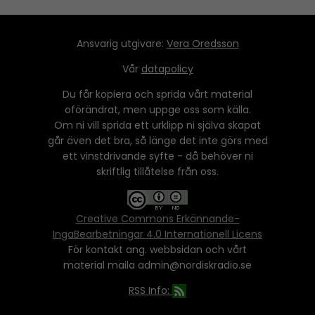
Ansvarig utgivare:
Vera Oredsson
Vår
datapolicy
Du får kopiera och sprida vårt material
oförändrat, men uppge oss som källa.
Om ni vill sprida ett urklipp ni själva skapat
går även det bra, så länge det inte görs med
ett vinstdrivande syfte - då behöver ni
skriftlig tillåtelse från oss.
Creative Commons Erkännande-
IngaBearbetningar 4.0 Internationell Licens
För kontakt ang. webbsidan och vårt
material maila admin@nordiskradio.se
RSS Info: