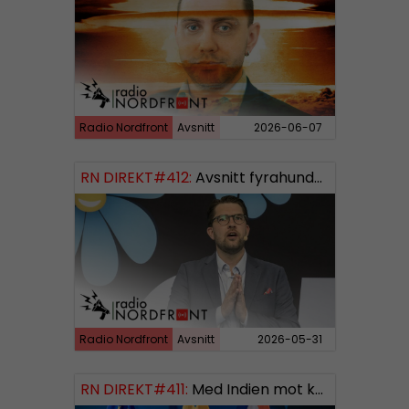
Radio Nordfront
Avsnitt
2026-06-07
RN DIREKT#412:
Avsnitt fyrahundratolv SWISH: 0700738064
Radio Nordfront
Avsnitt
2026-05-31
RN DIREKT#411:
Med Indien mot kosmos SWISH: 0700738064