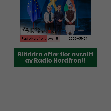
Radio Nordfront
Avsnitt
2026-05-24
Bläddra efter fler avsnitt
Bläddra efter fler avsnitt
av Radio Nordfront!
av Radio Nordfront!