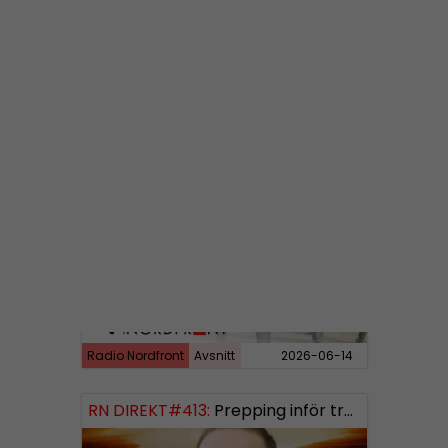
Radio Nordfront
Avsnitt
2026-06-29
RN DIREKT#414:
Almedalen och Hübinettes fall
Radio Nordfront
Avsnitt
2026-06-14
RN DIREKT#413:
Prepping inför tredje världskriget