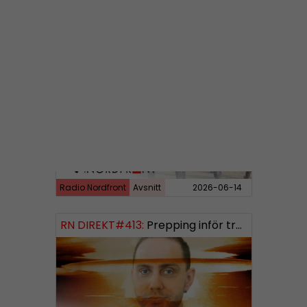
Radio Nordfront
Avsnitt
2026-06-29
RN DIREKT#414:
Almedalen och Hübinettes fall
Radio Nordfront
Avsnitt
2026-06-14
RN DIREKT#413:
Prepping inför tredje världskriget