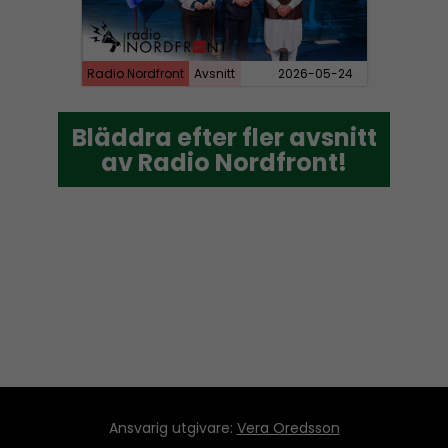
Radio Nordfront
Avsnitt
2026-05-24
Bläddra efter fler avsnitt
Bläddra efter fler avsnitt
av Radio Nordfront!
av Radio Nordfront!
Ansvarig utgivare:
Vera Oredsson