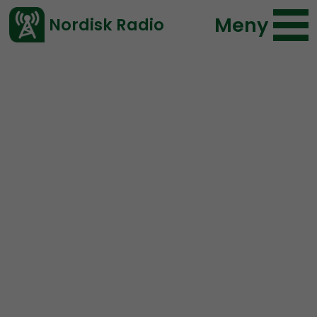
Meny
Nordisk Radio
Vårt senaste avsnitt!
Avsnitt
Radio Nordfront
Nordisk Radio
2022-02-06 18:18
Ladda ned ⇓
</> embed
RN DIREKT#228:
Slutet på
pandemin?
SWISH: