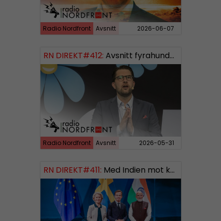
Radio Nordfront
Avsnitt
2026-06-07
RN DIREKT#412:
Avsnitt fyrahundratolv SWISH: 0700738064
Radio Nordfront
Avsnitt
2026-05-31
RN DIREKT#411:
Med Indien mot kosmos SWISH: 0700738064