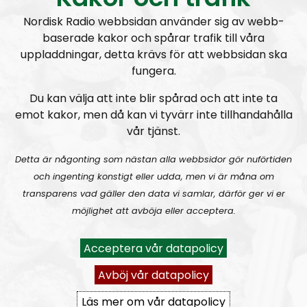
är skribenten
Tobias Lindberg
och
Andreas
Holmvall
, även känd som
Andreas Johansson
i
Nordisk Radio webbsidan använder sig av webb-
Nordic Frontier
och
Hey Buddy
på sociala medier.
baserade kakor och spårar trafik till våra
uppladdningar, detta krävs för att webbsidan ska
Producent är Nordisk Radios Max Rosenfors.
fungera.
Radio Nordfront gillar åsikt- och yttrandefrihet.
Du kan välja att inte blir spårad och att inte ta
Därför bjuder vi titt som tätt in gäster av alla det slag,
emot kakor, men då kan vi tyvärr inte tillhandahålla
alltifrån sympatiskt inställda personer till
vår tjänst.
meningsmotståndare.
Detta är någonting som nästan alla webbsidor gör nuförtiden
Epost:
och ingenting konstigt eller udda, men vi är måna om
transparens vad gäller den data vi samlar, därför ger vi er
radionordfront@nordiskradio.se
möjlighet att avböja eller acceptera.
simon.holmqvist@nordfront.se
martin.saxlind@nordfront.se
Acceptera vår datapolicy
Prenumerera på Radio Nordfront med
RSS
Avböj vår datapolicy
RSS:
https://nordiskradio.se/?format=mp3-
Läs mer om vår datapolicy