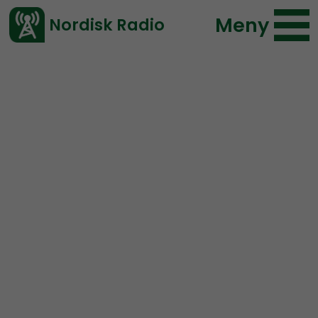
Meny
Nordisk Radio
Vårt senaste avsnitt!
Avsnitt
Radio Nordfront
Nordisk Radio
2021-10-31 16:21
Ladda ned ⇓
</> embed
RN DIREKT#216:
Bokmässor,