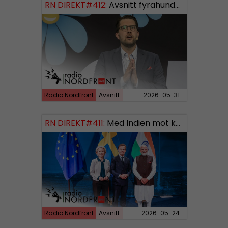
RN DIREKT#412:
Avsnitt fyrahundratolv SWISH: 0700738064
Radio Nordfront
Avsnitt
2026-05-31
RN DIREKT#411:
Med Indien mot kosmos SWISH: 0700738064
Radio Nordfront
Avsnitt
2026-05-24