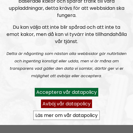
baserade kakor och spårar trafik till våra
uppladdningar, detta krävs för att webbsidan ska
Radio Nordfront gillar åsikt- och yttrandefrihet.
fungera.
Därför bjuder vi titt som tätt in gäster av alla det slag,
alltifrån sympatiskt inställda personer till
Du kan välja att inte blir spårad och att inte ta
meningsmotståndare.
emot kakor, men då kan vi tyvärr inte tillhandahålla
vår tjänst.
Epost:
Detta är någonting som nästan alla webbsidor gör nuförtiden
radionordfront@nordiskradio.se
och ingenting konstigt eller udda, men vi är måna om
simon.holmqvist@nordfront.se
transparens vad gäller den data vi samlar, därför ger vi er
martin.saxlind@nordfront.se
möjlighet att avböja eller acceptera.
Prenumerera på Radio Nordfront med
RSS
Acceptera vår datapolicy
RSS:
https://nordiskradio.se/?format=mp3-
Avböj vår datapolicy
rss&show=radio-nordfront
Läs mer om vår datapolicy
RN DIREKT#416:
Tillbaka lagom till främlingsinvasionen