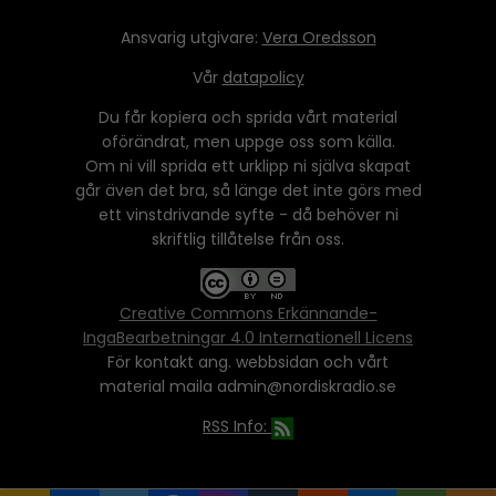
Ansvarig utgivare:
Vera Oredsson
Vår
datapolicy
Du får kopiera och sprida vårt material
oförändrat, men uppge oss som källa.
Om ni vill sprida ett urklipp ni själva skapat
går även det bra, så länge det inte görs med
ett vinstdrivande syfte - då behöver ni
skriftlig tillåtelse från oss.
Creative Commons Erkännande-
IngaBearbetningar 4.0 Internationell Licens
För kontakt ang. webbsidan och vårt
material maila admin@nordiskradio.se
RSS Info: