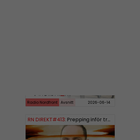
Radio Nordfront
Avsnitt
2026-06-29
RN DIREKT#414:
Almedalen och Hübinettes fall
Radio Nordfront
Avsnitt
2026-06-14
RN DIREKT#413:
Prepping inför tredje världskriget