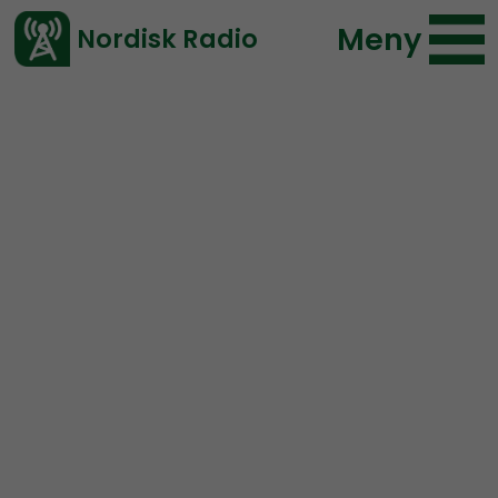
Meny
Nordisk Radio
Vårt senaste avsnitt!
Avsnitt
Radio Nordfront
Nordisk Radio
2021-10-24 14:11
Ladda ned ⇓
</> embed
RN DIREKT#215:
Kvinnlig
gäst, Einárs väntade öde