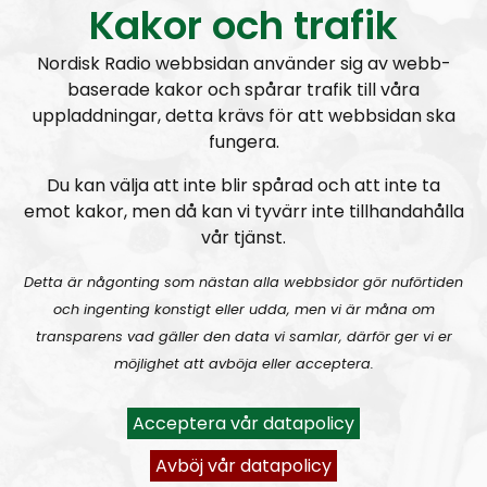
programmet tillsammans med tidningens
Kakor och trafik
chefredaktör
Martin Saxlind
. Andra medarbetare
är skribenten
Tobias Lindberg
och
Andreas
Nordisk Radio webbsidan använder sig av webb-
Holmvall
, även känd som
Andreas Johansson
i
baserade kakor och spårar trafik till våra
Nordic Frontier
och
Hey Buddy
på sociala medier.
uppladdningar, detta krävs för att webbsidan ska
fungera.
Producent är Nordisk Radios Max Rosenfors.
Du kan välja att inte blir spårad och att inte ta
Radio Nordfront gillar åsikt- och yttrandefrihet.
emot kakor, men då kan vi tyvärr inte tillhandahålla
Därför bjuder vi titt som tätt in gäster av alla det slag,
vår tjänst.
alltifrån sympatiskt inställda personer till
meningsmotståndare.
Detta är någonting som nästan alla webbsidor gör nuförtiden
och ingenting konstigt eller udda, men vi är måna om
Epost:
transparens vad gäller den data vi samlar, därför ger vi er
möjlighet att avböja eller acceptera.
radionordfront@nordiskradio.se
simon.holmqvist@nordfront.se
Acceptera vår datapolicy
martin.saxlind@nordfront.se
Avböj vår datapolicy