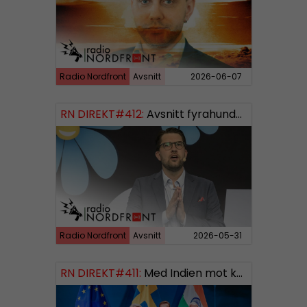
Radio Nordfront
Avsnitt
2026-06-07
RN DIREKT#412:
Avsnitt fyrahundratolv SWISH: 0700738064
Radio Nordfront
Avsnitt
2026-05-31
RN DIREKT#411:
Med Indien mot kosmos SWISH: 0700738064