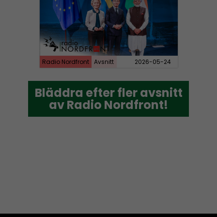
Radio Nordfront
Avsnitt
2026-05-24
Bläddra efter fler avsnitt
Bläddra efter fler avsnitt
av Radio Nordfront!
av Radio Nordfront!