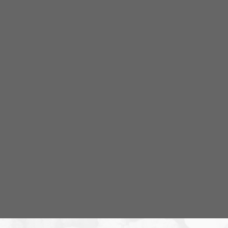
Veckans RN-bild
Om programmet Radio Nordfront
Radio Nordfront är ett samarbete mellan
Nordfront
och
Nordisk Radio
. Budskapet som förs ut i radion
kommer i stort att vara i linje med det som framförs i
nättidningen och det som diskuteras är ofta sådant
som just publicerats på Nordfront. I vissa, ofta mindre
viktiga, frågor är dock åsikterna mer personliga.
Nordfronts nyhetsredaktör
Simon Holmqvist
leder