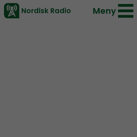
Meny
Nordisk Radio
Vårt senaste avsnitt!
Avsnitt
Radio Nordfront
Nordisk Radio
2020-08-09 17:21
Ladda ned ⇓
</> embed
RN DIREKT#169:
JK vs
Nordfront och bombad