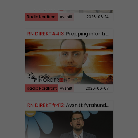
Radio Nordfront
Avsnitt
2026-06-14
RN DIREKT#413:
Prepping inför tredje världskriget
Radio Nordfront
Avsnitt
2026-06-07
RN DIREKT#412:
Avsnitt fyrahundratolv SWISH: 0700738064