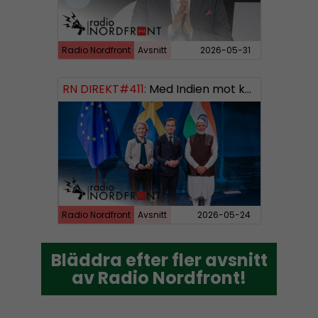
Radio Nordfront
Avsnitt
2026-05-31
RN DIREKT#411:
Med Indien mot kosmos SWISH: 0700738064
Radio Nordfront
Avsnitt
2026-05-24
Bläddra efter fler avsnitt
Bläddra efter fler avsnitt
av Radio Nordfront!
av Radio Nordfront!