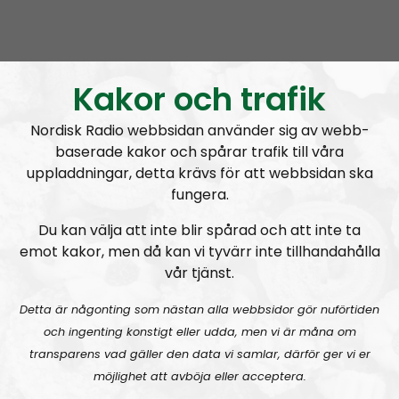
judetrollning av Catboy Kami (som innehåller
KONST och SATIR och inget hetsande mot någon
folkgrupp):
Kakor och trafik
Nordisk Radio webbsidan använder sig av webb-
baserade kakor och spårar trafik till våra
uppladdningar, detta krävs för att webbsidan ska
fungera.
Du kan välja att inte blir spårad och att inte ta
emot kakor, men då kan vi tyvärr inte tillhandahålla
vår tjänst.
Detta är någonting som nästan alla webbsidor gör nuförtiden
och ingenting konstigt eller udda, men vi är måna om
Om programmet Radio Nordfront
transparens vad gäller den data vi samlar, därför ger vi er
möjlighet att avböja eller acceptera.
Radio Nordfront är ett samarbete mellan
Nordfront