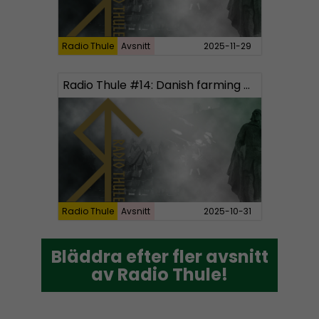
Radio Thule
Avsnitt
2025-11-29
Radio Thule #14: Danish farming and Beowulf
Radio Thule
Avsnitt
2025-10-31
Bläddra efter fler avsnitt
Bläddra efter fler avsnitt
av Radio Thule!
av Radio Thule!