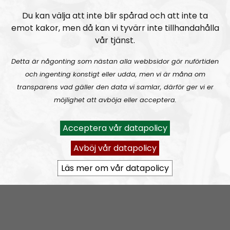
Du kan välja att inte blir spårad och att inte ta
Radio Thule
Avsnitt
2026-05-29
emot kakor, men då kan vi tyvärr inte tillhandahålla
vår tjänst.
Radio Thule #18: National Socialism: The Biological Worldview
Detta är någonting som nästan alla webbsidor gör nuförtiden
och ingenting konstigt eller udda, men vi är måna om
transparens vad gäller den data vi samlar, därför ger vi er
möjlighet att avböja eller acceptera.
Acceptera vår datapolicy
Radio Thule
Avsnitt
2026-03-06
Avböj vår datapolicy
Radio Thule #17: Leif Eriksson and kosher nationalist nightmares
Läs mer om vår datapolicy