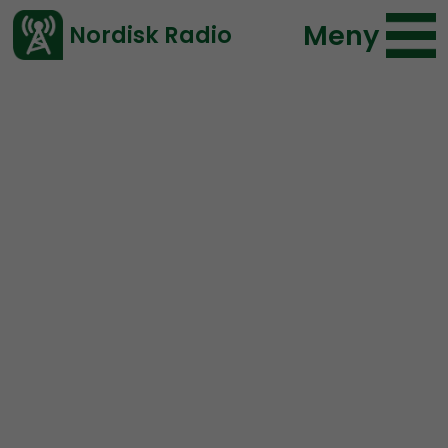
Meny
Nordisk Radio
Vårt senaste avsnitt!
Avsnitt
Radio Thule
Radio Thule
2025-01-31 19:00
Ladda ned ⇓
</> embed
Radio Thule #5:
Danish
overdose and some