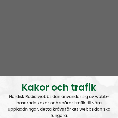
Om programmet Radio Thule
Radio Thule is a pan-Nordic show for the English
language audience
Prenumerera på Radio Thule med
RSS
RSS:
https://nordiskradio.se/?format=mp3-
rss&show=radio-thule
Radio Thule #20: A Defense of National Socialism
Kakor och trafik
Nordisk Radio webbsidan använder sig av webb-
baserade kakor och spårar trafik till våra
uppladdningar, detta krävs för att webbsidan ska
fungera.