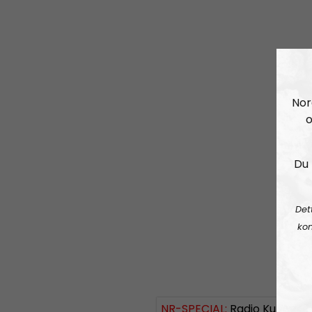
Nor
o
Du 
Det
kon
NR-SPECIAL:
Radio Kungälv och Radio Ludvika samkör – vi