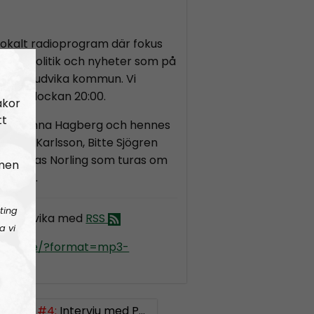
 lokalt radioprogram där fokus
å lokalpolitik och nyheter som på
 berör Ludvika kommun. Vi
agar klockan 20:00.
akor
tt
v Johanna Hagberg och hennes
mma Karlsson, Bitte Sjögren
h Nicklas Norling som turas om
 men
avsnitt.
ting
io Ludvika med
RSS
a vi
kradio.se/?format=mp3-
vika
Ludvika #4:
Intervju med Pär Öberg