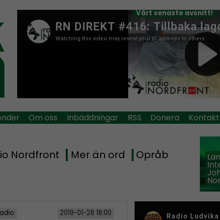
Vårt senaste avsnitt!
ender
Om oss
Inbäddningar
RSS
Donera
Kontakt
io Nordfront
Mer än ord
Opråb
La
Int
Jo
Nor
Radio
2019-01-28 18:00