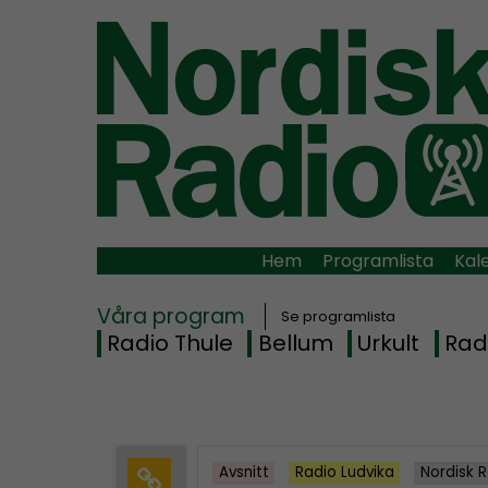
Hem
Programlista
Kal
Våra program
Se programlista
Radio Thule
Bellum
Urkult
Rad
Avsnitt
Radio Ludvika
Nordisk 