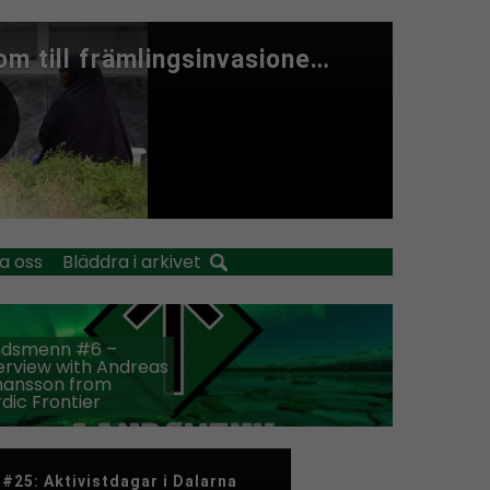
a oss
Bläddra i arkivet
ndsmenn #6 –
erview with Andreas
hansson from
dic Frontier