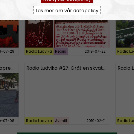
Läs mer om vår datapolicy
9-07-29
Radio Ludvika
Repris
2019-07-22
Radio Lu
r Ludvika!
Radio Ludvika #27: Gråt en skvätt så får du dela ut pris på böggala
9-07-08
Radio Ludvika
Avsnitt
2019-02-11
Radio Lu