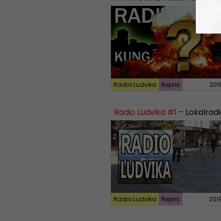
Radio Ludvika
Repris
201
Radio Ludvika #1
– Lokalradiopremiär fö
Radio Ludvika
Repris
201