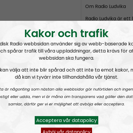
Om Radio Ludvika
Radio Ludvika är ett
framförallt ligger p
Kakor och trafik
ett eller annat sätt
sänder live på månd
disk Radio webbsidan använder sig av webb-baserade k
ch spårar trafik till våra uppladdningar, detta krävs för a
Programmet leds a
webbsidan ska fungera.
fasta medarbetare E
samt Pär Sjögren oc
kan välja att inte blir spårad och att inte ta emot kakor,
att vara med i varje 
då kan vi tyvärr inte tillhandahålla vår tjänst.
ta är någonting som nästan alla webbsidor gör nuförtiden och ingen
Prenumerera på Rad
stigt eller udda, men vi är måna om transparens vad gäller den dat
RSS:
https://nordis
samlar, därför ger vi er möjlighet att avböja eller acceptera.
rss&show=radio-lud
Acceptera vår datapolicy
ktiga nyheter!
Radio Ludvika #19:
Centrumdöden, Galgbacken och hemlig aktivitet!
Radio 
Avböj vår datapolicy