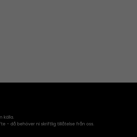
 källa.
 - då behöver ni skriftlig tillåtelse från oss.