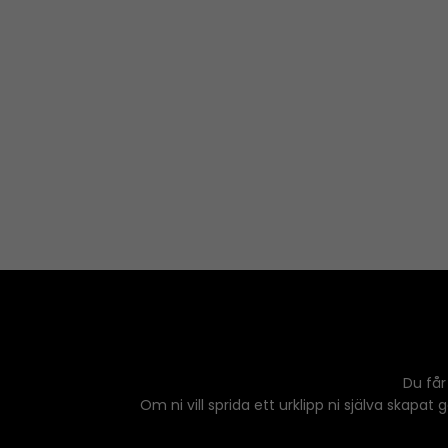
Du får
Om ni vill sprida ett urklipp ni själva skapat