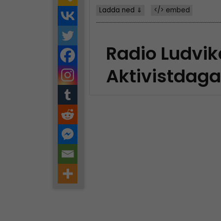
Ladda ned ⇓
</> embed
Radio Ludvik
Aktivistdaga