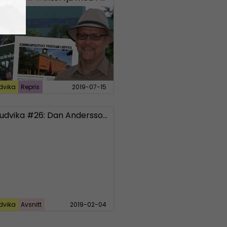
dvika
Repris
2019-07-15
Radio Ludvika #26: Dan Andersson, Mynttorget och hycklande Spendrups
dvika
Avsnitt
2019-02-04