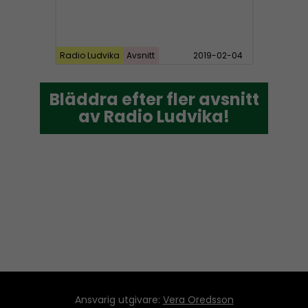
Radio Ludvika
Avsnitt
2019-02-04
Bläddra efter fler avsnitt
Bläddra efter fler avsnitt
av Radio Ludvika!
av Radio Ludvika!
Ansvarig utgivare:
Vera Oredsson