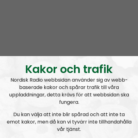
rss&show=radio-ludvika
NR-SPECIAL:
Radio Kungälv och Radio Ludvika samkör – viktiga nyheter!
Kakor och trafik
Nordisk Radio webbsidan använder sig av webb-
Radio Ludvika
Repris
2019-07-29
baserade kakor och spårar trafik till våra
uppladdningar, detta krävs för att webbsidan ska
Radio Ludvika #19:
Centrumdöden, Galgbacken och hemlig aktivitet!
fungera.
Du kan välja att inte blir spårad och att inte ta
emot kakor, men då kan vi tyvärr inte tillhandahålla
vår tjänst.