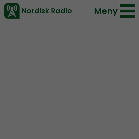
Meny
Nordisk Radio
Vårt senaste avsnitt!
Avsnitt
Radio Ludvika
Nordisk Radio
2018-09-08 18:00
Ladda ned ⇓
</> embed
Radio Ludvika #10: Sista
valkandidaten