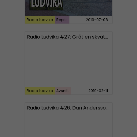
Radio Ludvika
Repris
2019-07-08
Radio Ludvika #27: Gråt en skvätt så får du dela ut pris på böggala
Radio Ludvika
Avsnitt
2019-02-11
Radio Ludvika #26: Dan Andersson, Mynttorget och hycklande Spendrups