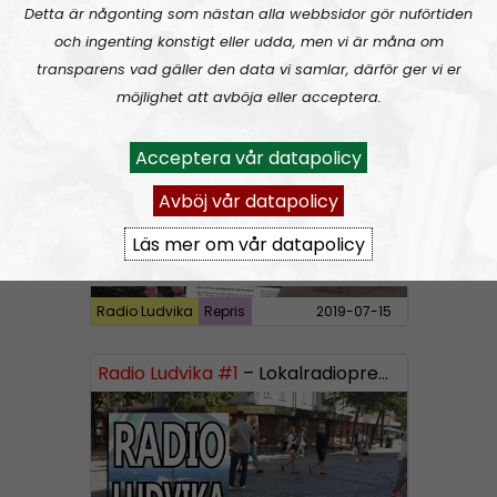
Detta är någonting som nästan alla webbsidor gör nuförtiden
och ingenting konstigt eller udda, men vi är måna om
Radio Ludvika
Repris
2019-07-22
transparens vad gäller den data vi samlar, därför ger vi er
möjlighet att avböja eller acceptera.
Radio Ludvika #4:
Intervju med Pär Öberg
Acceptera vår datapolicy
Avböj vår datapolicy
Läs mer om vår datapolicy
Radio Ludvika
Repris
2019-07-15
Radio Ludvika #1
– Lokalradiopremiär för Ludvika!