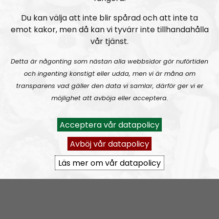
vill dölja för smålänningen i gemen. Vi gräver i notiser
för att finna det som systemet försöker sopa under
Du kan välja att inte blir spårad och att inte ta
mattan.
emot kakor, men då kan vi tyvärr inte tillhandahålla
vår tjänst.
Vi vänder inte blad, vi försöker vända på vart enda
blad.
Detta är någonting som nästan alla webbsidor gör nuförtiden
och ingenting konstigt eller udda, men vi är måna om
transparens vad gäller den data vi samlar, därför ger vi er
Prenumerera på NR Småland med
RSS
möjlighet att avböja eller acceptera.
RSS:
https://nordiskradio.se/?format=mp3-
rss&show=nr-smland
Acceptera vår datapolicy
Avböj vår datapolicy
NR Småland #130:
Tillbakablicken.
Läs mer om vår datapolicy