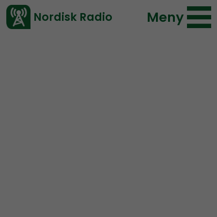
Meny
Nordisk Radio
Vårt senaste avsnitt!
Avsnitt
NR Småland
Nordisk Radio
2023-03-30 09:00
Ladda ned ⇓
</> embed
NR Småland #87:
Lättkränkt polis kammar