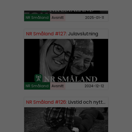
NR Småland
Avsnitt
2025-01-11
NR Småland #127:
Julavslutning
NR Småland
Avsnitt
2024-12-12
NR Småland #126:
Livstid och nytt segment