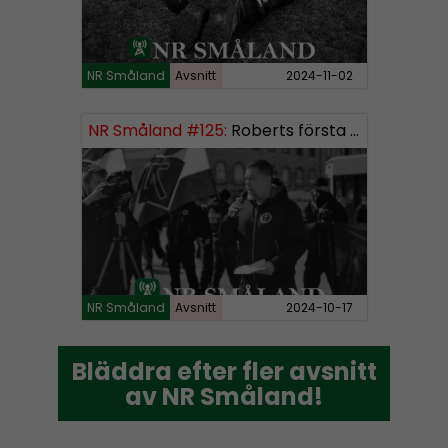
NR Småland
Avsnitt
2024-11-02
NR Småland #125:
Roberts första burk mjukmedel
NR Småland
Avsnitt
2024-10-17
Bläddra efter fler avsnitt
Bläddra efter fler avsnitt
av NR Småland!
av NR Småland!