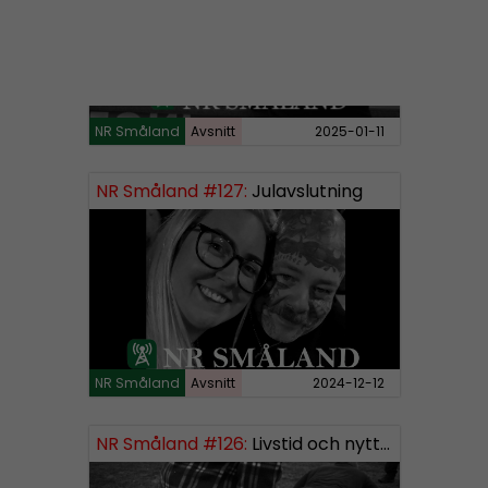
NR Småland
Avsnitt
2025-01-11
NR Småland #127:
Julavslutning
NR Småland
Avsnitt
2024-12-12
NR Småland #126:
Livstid och nytt segment