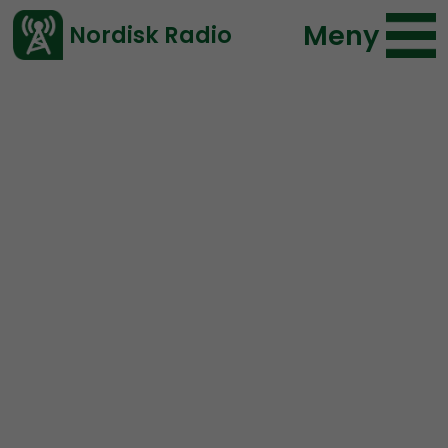
Meny
Nordisk Radio
Vårt senaste avsnitt!
Avsnitt
NR Småland
Nordisk Radio
2022-03-24 09:00
Ladda ned ⇓
</> embed
NR Småland #66:
Föredrag om HMF