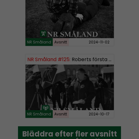
NR Småland
Avsnitt
2024-11-02
NR Småland #125:
Roberts första burk mjukmedel
NR Småland
Avsnitt
2024-10-17
Bläddra efter fler avsnitt
Bläddra efter fler avsnitt