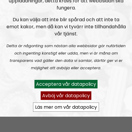
uppladdningar, detta krävs för att webbsidan ska
kommer vi att hålla dig uppdaterad om en del av
fungera.
händelserna bakom rubrikerna, det som lögnmedia
Du kan välja att inte blir spårad och att inte ta
vill dölja för smålänningen i gemen. Vi gräver i notiser
emot kakor, men då kan vi tyvärr inte tillhandahålla
för att finna det som systemet försöker sopa under
vår tjänst.
mattan.
Detta är någonting som nästan alla webbsidor gör nuförtiden
Vi vänder inte blad, vi försöker vända på vart enda
och ingenting konstigt eller udda, men vi är måna om
blad.
transparens vad gäller den data vi samlar, därför ger vi er
möjlighet att avböja eller acceptera.
Prenumerera på NR Småland med
RSS
RSS:
https://nordiskradio.se/?format=mp3-
Acceptera vår datapolicy
rss&show=nr-smland
Avböj vår datapolicy
Läs mer om vår datapolicy
NR Småland #130:
Tillbakablicken.