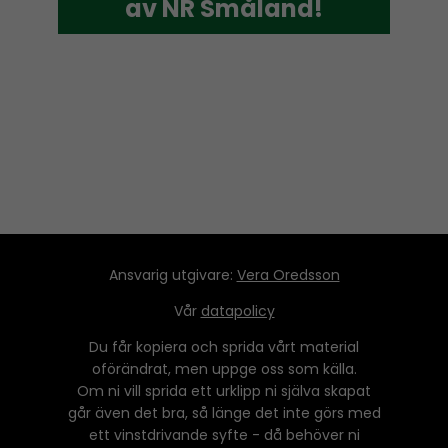
av NR Småland!
av NR Småland!
Ansvarig utgivare:
Vera Oredsson
Vår
datapolicy
Du får kopiera och sprida vårt material
oförändrat, men uppge oss som källa.
Om ni vill sprida ett urklipp ni själva skapat
går även det bra, så länge det inte görs med
ett vinstdrivande syfte - då behöver ni