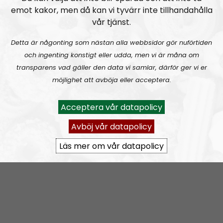
emot kakor, men då kan vi tyvärr inte tillhandahålla
Vi vänder inte blad, vi försöker vända på vart enda
vår tjänst.
blad.
Detta är någonting som nästan alla webbsidor gör nuförtiden
Prenumerera på NR Småland med
RSS
och ingenting konstigt eller udda, men vi är måna om
transparens vad gäller den data vi samlar, därför ger vi er
RSS:
https://nordiskradio.se/?format=mp3-
möjlighet att avböja eller acceptera.
rss&show=nr-smland
Acceptera vår datapolicy
NR Småland #130:
Tillbakablicken.
Avböj vår datapolicy
Läs mer om vår datapolicy
NR Småland
Avsnitt
2025-04-22