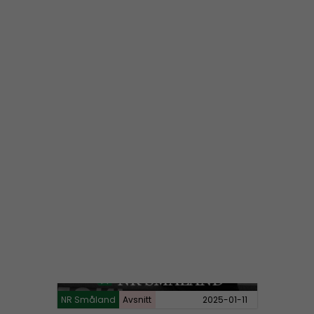
NR Småland #129:
Grovmotorik & bakelittelefon
NR Småland
Avsnitt
2025-03-16
NR Småland #128:
Vi är tillbaka
NR Småland
Avsnitt
2025-01-11