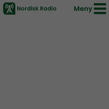
Meny
Nordisk Radio
Vårt senaste avsnitt!
Avsnitt
NR Småland
Nordisk Radio
2021-11-25 09:00
Ladda ned ⇓
</> embed
NR Småland #61:
Polisen
& strög i Vetlanda