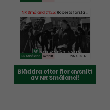
NR Småland #125:
Roberts första burk mjukmedel
NR Småland
Avsnitt
2024-10-17
Bläddra efter fler avsnitt
Bläddra efter fler avsnitt
av NR Småland!
av NR Småland!