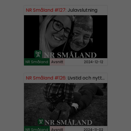
NR Småland #127:
Julavslutning
NR Småland
Avsnitt
2024-12-12
NR Småland #126:
Livstid och nytt segment
NR Småland
Avsnitt
2024-11-02