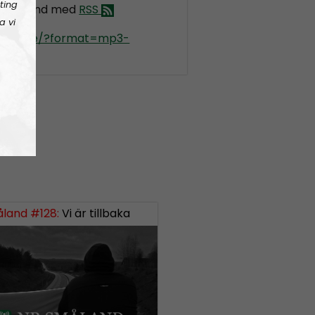
ting
 Småland med
RSS
a vi
kradio.se/?format=mp3-
nd
land #128:
Vi är tillbaka