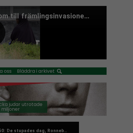
a oss
Bläddra i arkivet
cka judar utrotade
 miljoner