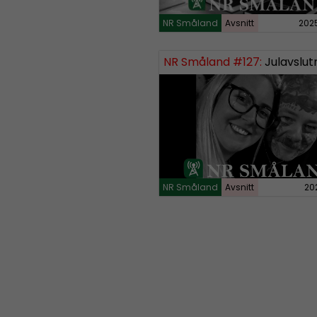
NR Småland
Avsnitt
202
NR Småland #127:
Julavslut
NR Småland
Avsnitt
20