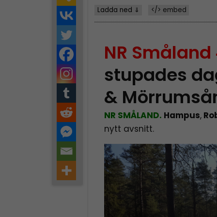
Ladda ned ⇓
</> embed
NR Småland
stupades da
& Mörrumså
NR SMÅLAND.
Hampus
,
Ro
nytt avsnitt.