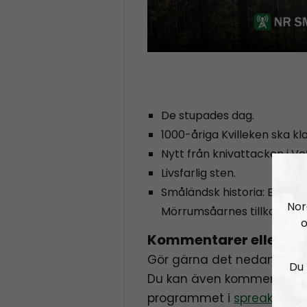
De stupades dag.
1000-åriga Kvilleken ska kl
Nytt från knivattacken i Ve
Livsfarlig sten.
Småländsk historia:
En säg
Nor
Mörrumsåarnes tillkomst.
o
Kommentarer eller til
Gör gärna det nedan i artik
Du 
Du kan även kommentera 
programmet i
spreaker.