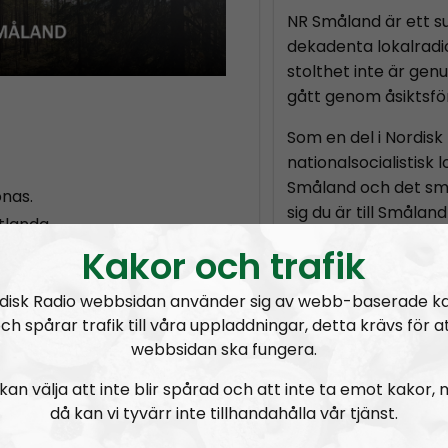
NR Småland är ett su
dekadenta lokalrad
stolthet inte är gen
gått genom åsiktsför
Som en del i Nordisk 
nationalsocialistisk
Småland och det små
onas.
sig du är till Småland
tlanda.
så kommer vi att hå
Kakor och trafik
händelserna bakom 
en om Ronneby och
vill dölja för smålän
disk Radio webbsidan använder sig av webb-baserade k
notiser för att finn
ch spårar trafik till våra uppladdningar, detta krävs för a
sopa under mattan.
lägg?
webbsidan ska fungera.
eln.
Vi vänder inte blad,
kan välja att inte blir spårad och att inte ta emot kakor,
blad.
och prenumerera på
då kan vi tyvärr inte tillhandahålla vår tjänst.