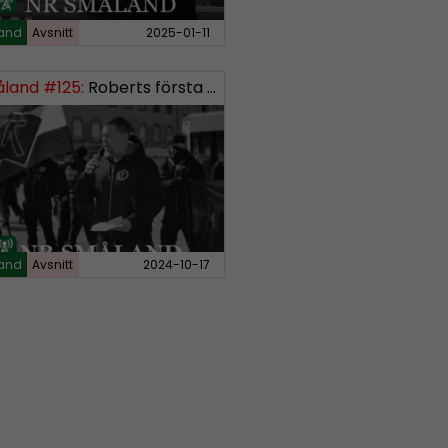
and
Avsnitt
2025-01-11
land #125:
Roberts första burk mjukmedel
and
Avsnitt
2024-10-17