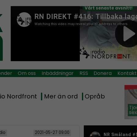
Vårt senaste avsnitt!
ender
Om oss
Inbäddningar
RSS
Donera
Kontakt
io Nordfront
Mer än ord
Opråb
Tjo
sex
dio
2021-05-27 09:00