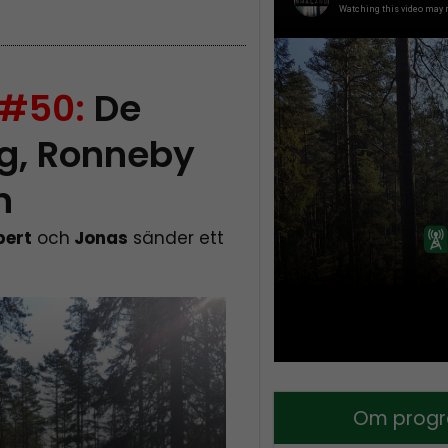
 #50:
De
g, Ronneby
n
bert
och
Jonas
sänder ett
Om progr