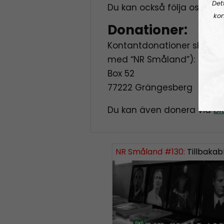
Det
Du kan också följa oss på T
kon
Donationer:
Kontantdonationer skickas 
med “NR Småland”):
Box 52
77222 Grängesberg
Du kan även donera via
bi
NR Småland #130:
Tillbakab