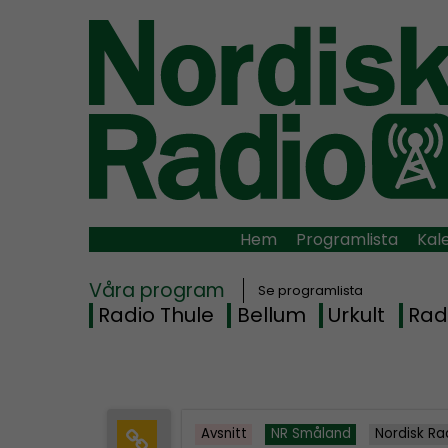
Hem
Programlista
Kal
Våra program
Se programlista
Radio Thule
Bellum
Urkult
Rad
Avsnitt
NR Småland
Nordisk Ra