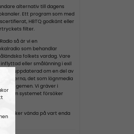
ndare alternativ till dagens
iokanaler. Ett program som med
uscertifierat, HBTQ godkänt eller
tryckets filter.
Radio så är vi en
 lokalradio som behandlar
ländska folkets vardag. Vare
 inflyttad eller smålänning i exil
lla dig uppdaterad om en del av
rubrikerna, det som lögnmedia
ningen i gemen. Vi gräver i
akor
a det som systemet försöker
tt
 vi försöker vända på vart enda
 men