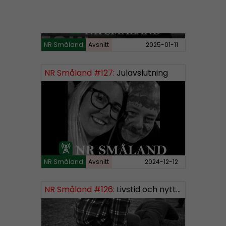
NR Småland
Avsnitt
2025-01-11
NR Småland #127:
Julavslutning
NR Småland
Avsnitt
2024-12-12
NR Småland #126:
Livstid och nytt segment