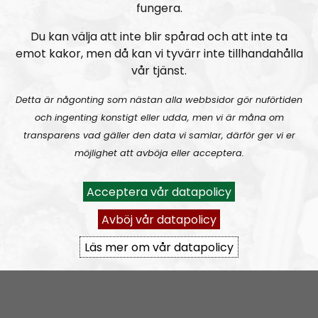
fungera.
händelserna bakom rubrikerna, det som lögnmedia
vill dölja för smålänningen i gemen. Vi gräver i notiser
Du kan välja att inte blir spårad och att inte ta
för att finna det som systemet försöker sopa under
emot kakor, men då kan vi tyvärr inte tillhandahålla
mattan.
vår tjänst.
Vi vänder inte blad, vi försöker vända på vart enda
Detta är någonting som nästan alla webbsidor gör nuförtiden
blad.
och ingenting konstigt eller udda, men vi är måna om
transparens vad gäller den data vi samlar, därför ger vi er
Prenumerera på NR Småland med
RSS
möjlighet att avböja eller acceptera.
RSS:
https://nordiskradio.se/?format=mp3-
Acceptera vår datapolicy
rss&show=nr-smland
Avböj vår datapolicy
NR Småland #130:
Tillbakablicken.
Läs mer om vår datapolicy