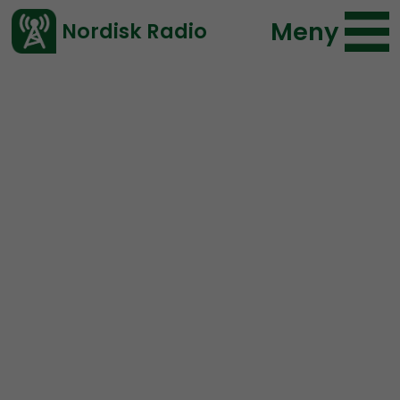
Meny
Nordisk Radio
Vårt senaste avsnitt!
Avsnitt
NR Småland
Nordisk Radio
2020-03-26 09:00
Ladda ned ⇓
</> embed
NR Småland #24:
Man
flydde vid rån, kränkning