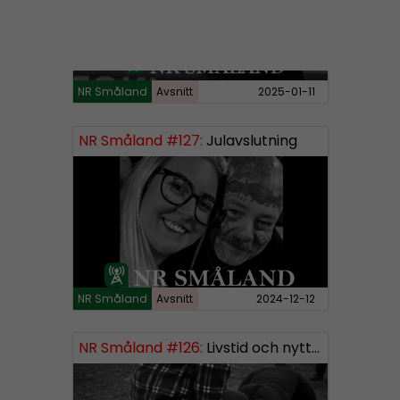
NR Småland
Avsnitt
2025-01-11
NR Småland #127:
Julavslutning
NR Småland
Avsnitt
2024-12-12
NR Småland #126:
Livstid och nytt segment