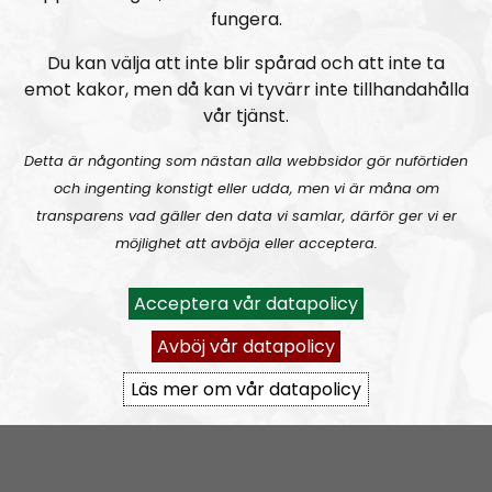
kommer vi att hålla dig uppdaterad om en del av
fungera.
händelserna bakom rubrikerna, det som lögnmedia
vill dölja för smålänningen i gemen. Vi gräver i notiser
Du kan välja att inte blir spårad och att inte ta
för att finna det som systemet försöker sopa under
emot kakor, men då kan vi tyvärr inte tillhandahålla
mattan.
vår tjänst.
Vi vänder inte blad, vi försöker vända på vart enda
Detta är någonting som nästan alla webbsidor gör nuförtiden
blad.
och ingenting konstigt eller udda, men vi är måna om
transparens vad gäller den data vi samlar, därför ger vi er
möjlighet att avböja eller acceptera.
Prenumerera på NR Småland med
RSS
RSS:
https://nordiskradio.se/?format=mp3-
Acceptera vår datapolicy
rss&show=nr-smland
Avböj vår datapolicy
Läs mer om vår datapolicy
NR Småland #130:
Tillbakablicken.