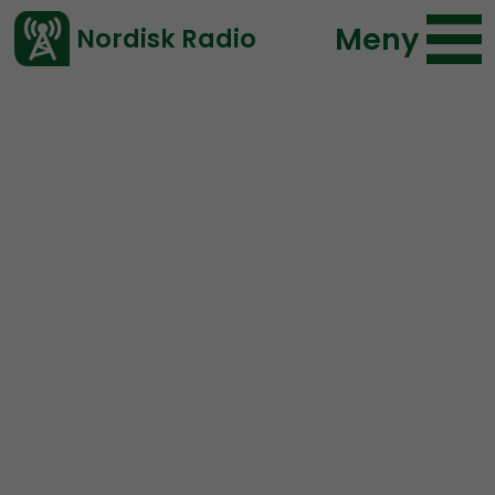
Meny
Nordisk Radio
Vårt senaste avsnitt!
Avsnitt
NR Småland
Nordisk Radio
2020-02-06 09:00
Ladda ned ⇓
</> embed
NR Småland #18:
Steriliserade män och