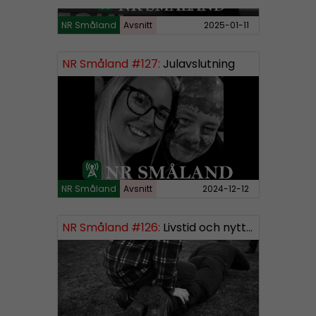
NR Småland
Avsnitt
2025-01-11
NR Småland #127:
Julavslutning
NR Småland
Avsnitt
2024-12-12
NR Småland #126:
Livstid och nytt segment