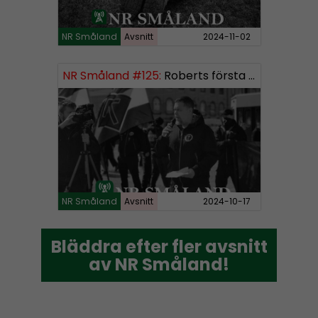
NR Småland
Avsnitt
2024-11-02
NR Småland #125:
Roberts första burk mjukmedel
NR Småland
Avsnitt
2024-10-17
Bläddra efter fler avsnitt
Bläddra efter fler avsnitt
av NR Småland!
av NR Småland!