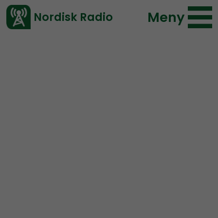
Meny
Nordisk Radio
Vårt senaste avsnitt!
Avsnitt
NR Småland
Nordisk Radio
2023-12-21 09:00
Ladda ned ⇓
</> embed
NR Småland #107:
Julavslutning