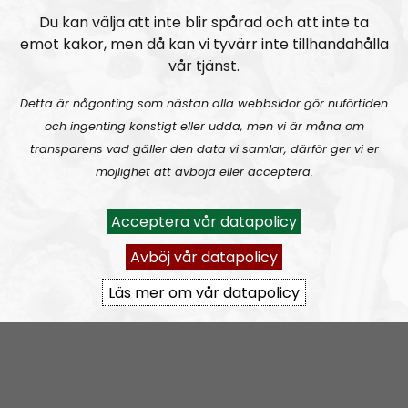
för att finna det som systemet försöker sopa under
Du kan välja att inte blir spårad och att inte ta
mattan.
emot kakor, men då kan vi tyvärr inte tillhandahålla
vår tjänst.
Vi vänder inte blad, vi försöker vända på vart enda
blad.
Detta är någonting som nästan alla webbsidor gör nuförtiden
och ingenting konstigt eller udda, men vi är måna om
Prenumerera på NR Småland med
RSS
transparens vad gäller den data vi samlar, därför ger vi er
möjlighet att avböja eller acceptera.
RSS:
https://nordiskradio.se/?format=mp3-
rss&show=nr-smland
Acceptera vår datapolicy
Avböj vår datapolicy
NR Småland #130:
Tillbakablicken.
Läs mer om vår datapolicy