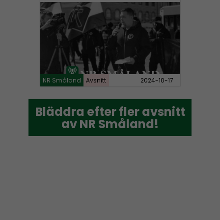
NR Småland
Avsnitt
2024-10-17
Bläddra efter fler avsnitt
Bläddra efter fler avsnitt
av NR Småland!
av NR Småland!