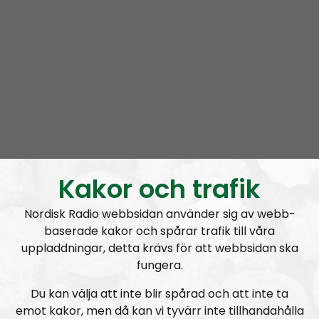
NR Småland är ett sundare alternativ till dagens
dekadenta lokalradiokanaler. Ett program som med
stolthet inte är genuscertifierat, HBTQ godkänt eller
gått genom åsiktsförtryckets filter.
Som en del i Nordisk Radio så är vi en
nationalsocialistisk lokalradio som behandlar
Småland och det småländska folkets vardag. Vare sig
du är till Småland inflyttad eller smålänning i exil så
Kakor och trafik
kommer vi att hålla dig uppdaterad om en del av
händelserna bakom rubrikerna, det som lögnmedia
Nordisk Radio webbsidan använder sig av webb-
vill dölja för smålänningen i gemen. Vi gräver i notiser
baserade kakor och spårar trafik till våra
för att finna det som systemet försöker sopa under
uppladdningar, detta krävs för att webbsidan ska
mattan.
fungera.
Vi vänder inte blad, vi försöker vända på vart enda
Du kan välja att inte blir spårad och att inte ta
blad.
emot kakor, men då kan vi tyvärr inte tillhandahålla