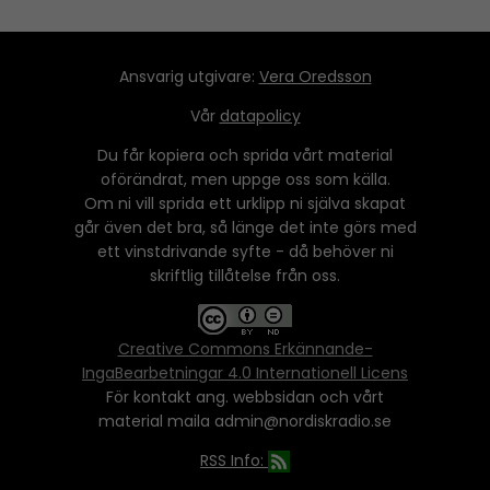
Ansvarig utgivare:
Vera Oredsson
Vår
datapolicy
Du får kopiera och sprida vårt material
oförändrat, men uppge oss som källa.
Om ni vill sprida ett urklipp ni själva skapat
går även det bra, så länge det inte görs med
ett vinstdrivande syfte - då behöver ni
skriftlig tillåtelse från oss.
Creative Commons Erkännande-
IngaBearbetningar 4.0 Internationell Licens
För kontakt ang. webbsidan och vårt
material maila admin@nordiskradio.se
RSS Info: