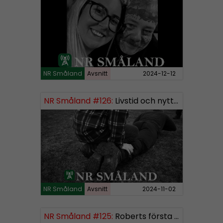
NR Småland
Avsnitt
2024-12-12
NR Småland #126:
Livstid och nytt segment
NR Småland
Avsnitt
2024-11-02
NR Småland #125:
Roberts första burk mjukmedel