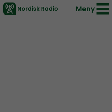
Meny
Nordisk Radio
Vårt senaste avsnitt!
Avsnitt
NR Småland
Nordisk Radio
2019-08-01 09:00
Ladda ned ⇓
</> embed
NR Småland #1:
Pilotavsnitt