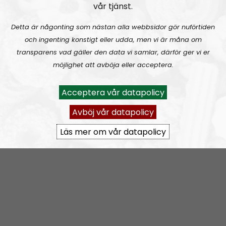
vår tjänst.
Prenumerera på NR Småland med
RSS
Detta är någonting som nästan alla webbsidor gör nuförtiden
RSS:
https://nordiskradio.se/?format=mp3-
och ingenting konstigt eller udda, men vi är måna om
rss&show=nr-smland
transparens vad gäller den data vi samlar, därför ger vi er
möjlighet att avböja eller acceptera.
NR Småland #130:
Tillbakablicken.
Acceptera vår datapolicy
Avböj vår datapolicy
Läs mer om vår datapolicy
NR Småland
Avsnitt
2025-04-22
NR Småland #129:
Grovmotorik & bakelittelefon