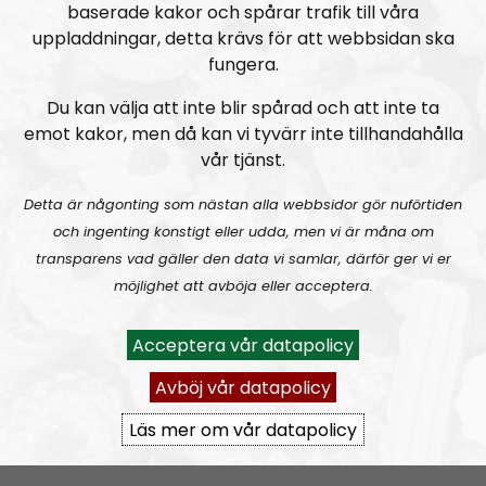
baserade kakor och spårar trafik till våra
uppladdningar, detta krävs för att webbsidan ska
fungera.
Du kan välja att inte blir spårad och att inte ta
emot kakor, men då kan vi tyvärr inte tillhandahålla
vår tjänst.
Mer än ord
Avsnitt
2026-08-02
Detta är någonting som nästan alla webbsidor gör nuförtiden
och ingenting konstigt eller udda, men vi är måna om
MÄO#324
Lilla Mer än ord – Nordendagarna & dans i skogen
transparens vad gäller den data vi samlar, därför ger vi er
möjlighet att avböja eller acceptera.
Acceptera vår datapolicy
Avböj vår datapolicy
Läs mer om vår datapolicy
Mer än ord
Avsnitt
2026-07-27