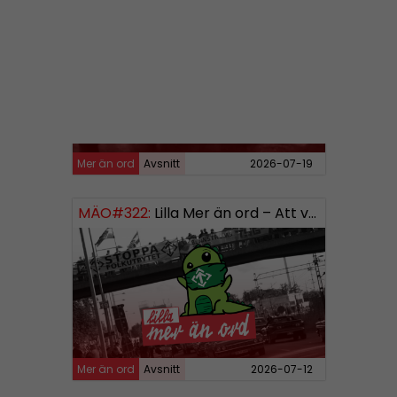
MÄO#323
Lilla Mer än ord – Rättsväsendet & politiska fångar
Mer än ord
Avsnitt
2026-07-19
MÄO#322:
Lilla Mer än ord – Att vara organiserad
Mer än ord
Avsnitt
2026-07-12