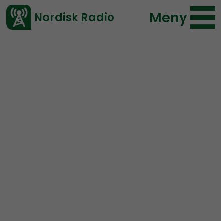
Meny
Nordisk Radio
Vårt senaste avsnitt!
Avsnitt
Mer än ord
Nordisk Radio
2025-02-23 18:29
Ladda ned ⇓
</> embed
MÄO#259:
Några
åtalspunkter