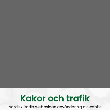
Mer än ord är en podcast i radionätverket Nordisk
Radio. Programmet leds av ett roterande gäng med
aktivister
från Nordiska motståndsrörelsen. Ofta
deltar exempelvis
Lukas Lindgren
,
Joakim
Kannisto
och
Marcus Hansson
.
Vi snackar för det mesta om ämnen som rör våra liv
som aktivister i världens i särklass främsta
nationalsocialistiska organisation. Vi har högt i tak,
men försöker ändå hålla en hyfsat låg nivå.
Prenumerera på Mer än ord med
RSS
RSS:
https://nordiskradio.se/?format=mp3-
rss&show=mer-n-ord
Kakor och trafik
Nordisk Radio webbsidan använder sig av webb-
MÄO#325:
Pride och Classic Car Week