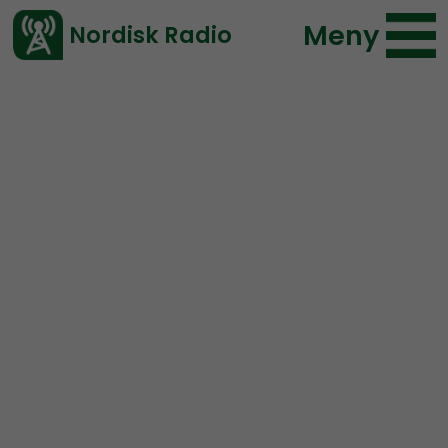
Meny
Nordisk Radio
Vårt senaste avsnitt!
Avsnitt
Mer än ord
Nordisk Radio
2024-09-08 18:11
Ladda ned ⇓
</> embed
MÄO#237:
Framgång
MER ÄN ORD.
Ikväll 17:50 så sänder Motståndsrörelsens
aktivister live.