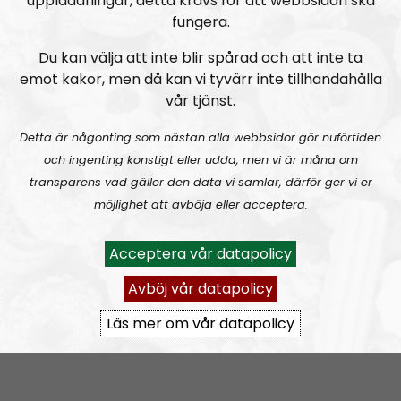
uppladdningar, detta krävs för att webbsidan ska
fungera.
Du kan välja att inte blir spårad och att inte ta
emot kakor, men då kan vi tyvärr inte tillhandahålla
Mer än ord
Avsnitt
2026-08-02
vår tjänst.
MÄO#324
Lilla Mer än ord – Nordendagarna & dans i skogen
Detta är någonting som nästan alla webbsidor gör nuförtiden
och ingenting konstigt eller udda, men vi är måna om
transparens vad gäller den data vi samlar, därför ger vi er
möjlighet att avböja eller acceptera.
Acceptera vår datapolicy
Avböj vår datapolicy
Mer än ord
Avsnitt
2026-07-27
Läs mer om vår datapolicy
MÄO#323
Lilla Mer än ord – Rättsväsendet & politiska fångar