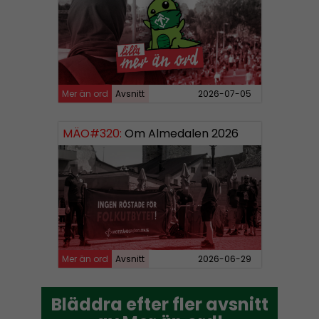
Mer än ord
Avsnitt
2026-07-05
MÄO#320:
Om Almedalen 2026
Mer än ord
Avsnitt
2026-06-29
Bläddra efter fler avsnitt
Bläddra efter fler avsnitt