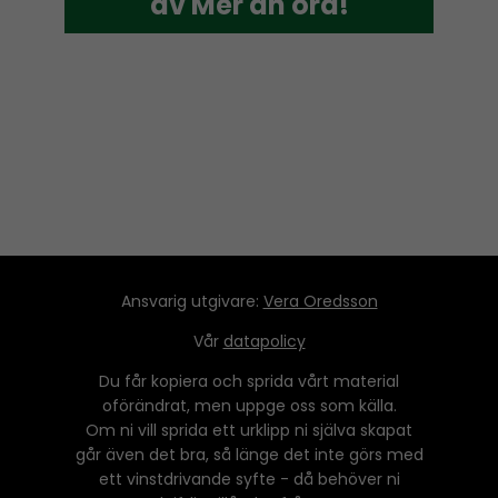
av Mer än ord!
av Mer än ord!
Ansvarig utgivare:
Vera Oredsson
Vår
datapolicy
Du får kopiera och sprida vårt material
oförändrat, men uppge oss som källa.
Om ni vill sprida ett urklipp ni själva skapat
går även det bra, så länge det inte görs med
ett vinstdrivande syfte - då behöver ni