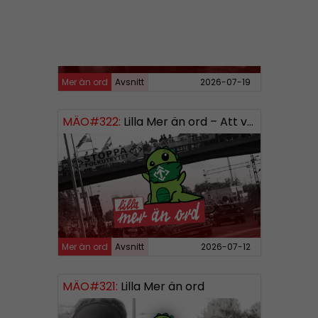
Mer än ord
Avsnitt
2026-07-19
MÄO#322:
Lilla Mer än ord – Att vara organiserad
Mer än ord
Avsnitt
2026-07-12
MÄO#321:
Lilla Mer än ord