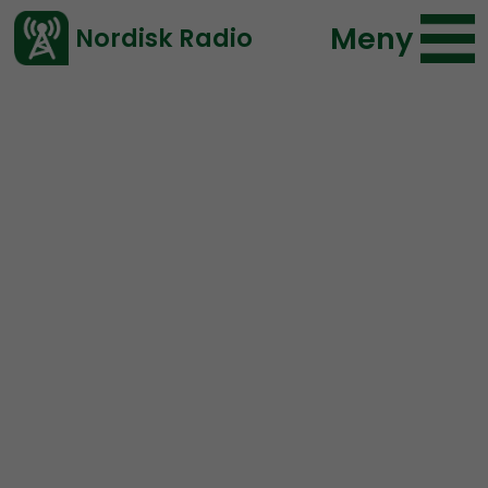
Meny
Nordisk Radio
Vårt senaste avsnitt!
Avsnitt
Mer än ord
Nordisk Radio
2023-07-16 19:07
Ladda ned ⇓
</> embed
MÄO#190:
Frågan du ska
ställa dig om transornas