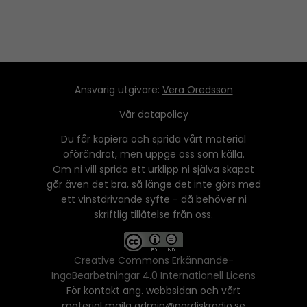
Ansvarig utgivare:
Vera Oredsson
Vår
datapolicy
Du får kopiera och sprida vårt material
oförändrat, men uppge oss som källa.
Om ni vill sprida ett urklipp ni själva skapat
går även det bra, så länge det inte görs med
ett vinstdrivande syfte - då behöver ni
skriftlig tillåtelse från oss.
Creative Commons Erkännande-
IngaBearbetningar 4.0 Internationell Licens
För kontakt ang. webbsidan och vårt
material maila admin@nordiskradio.se