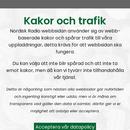
nationalsocialistiska organisation. Vi har högt i tak,
men försöker ändå hålla en hyfsat låg nivå.
Kakor och trafik
Prenumerera på Mer än ord med
RSS
Nordisk Radio webbsidan använder sig av webb-
baserade kakor och spårar trafik till våra
RSS:
https://nordiskradio.se/?format=mp3-
uppladdningar, detta krävs för att webbsidan ska
rss&show=mer-n-ord
fungera.
Du kan välja att inte blir spårad och att inte ta
MÄO#325:
Pride och Classic Car Week
emot kakor, men då kan vi tyvärr inte tillhandahålla
vår tjänst.
Detta är någonting som nästan alla webbsidor gör nuförtiden
och ingenting konstigt eller udda, men vi är måna om
transparens vad gäller den data vi samlar, därför ger vi er
möjlighet att avböja eller acceptera.
Mer än ord
Avsnitt
2026-08-02
Acceptera vår datapolicy