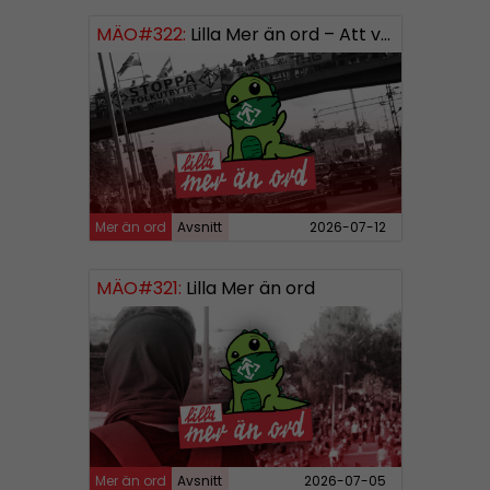
MÄO#322:
Lilla Mer än ord – Att vara organiserad
Mer än ord
Avsnitt
2026-07-12
MÄO#321:
Lilla Mer än ord
Mer än ord
Avsnitt
2026-07-05