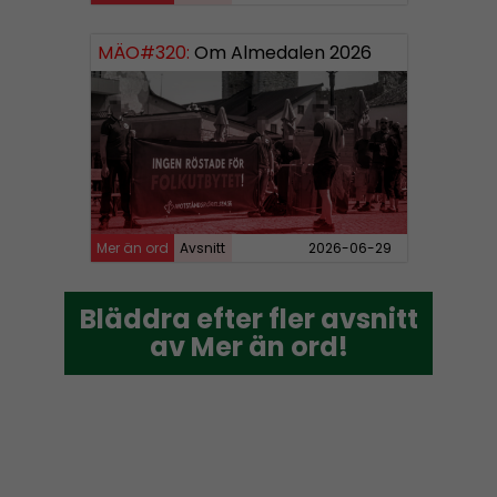
MÄO#320:
Om Almedalen 2026
Mer än ord
Avsnitt
2026-06-29
Bläddra efter fler avsnitt
Bläddra efter fler avsnitt
av Mer än ord!
av Mer än ord!