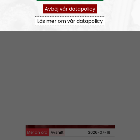
MÄO#324
Lilla Mer än ord – Nordendagarna & dans i skogen
Avböj vår datapolicy
Läs mer om vår datapolicy
Mer än ord
Avsnitt
2026-07-27
MÄO#323
Lilla Mer än ord – Rättsväsendet & politiska fångar
Mer än ord
Avsnitt
2026-07-19