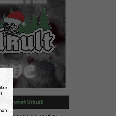
akor
tt
grammet Urkult
 men
podd som kommer ut en gång i