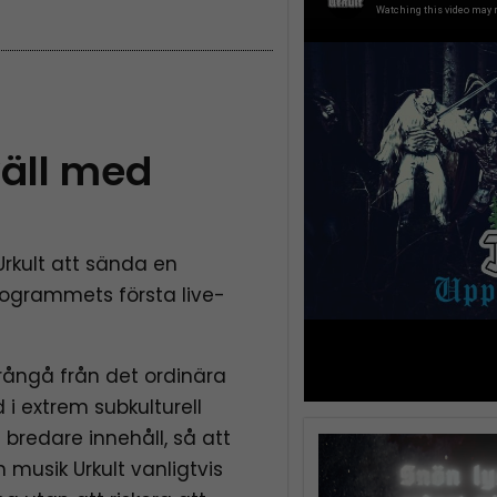
väll med
rkult att sända en
 programmets första live-
frångå från det ordinära
 i extrem subkulturell
t bredare innehåll, så att
 musik Urkult vanligtvis