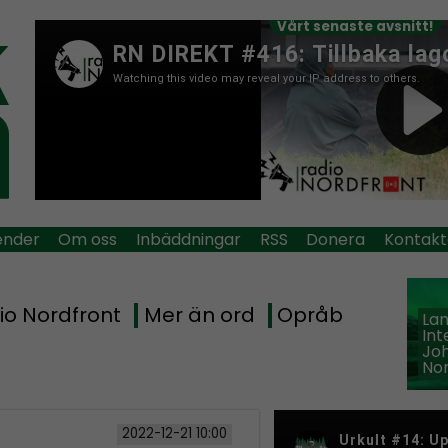
Vårt senaste avsnitt!
ender
Om oss
Inbäddningar
RSS
Donera
Kontakt
io Nordfront
Mer än ord
Opråb
La
Int
Jo
Nor
2022-12-21 10:00