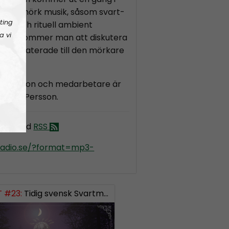
en är mörk musik, såsom svart-
ting
olk och rituell ambient
a vi
ammet kommer man att diskutera
m är relaterade till den mörkare
lf Larsson och medarbetare är
 Linus Persson.
kult med
RSS
kradio.se/?format=mp3-
 #23:
Tidig svensk Svartmetall