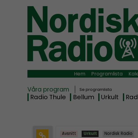
Hem
Programlista
Kal
Våra program
Se programlista
Radio Thule
Bellum
Urkult
Rad
Avsnitt
Urkult
Nordisk Radio