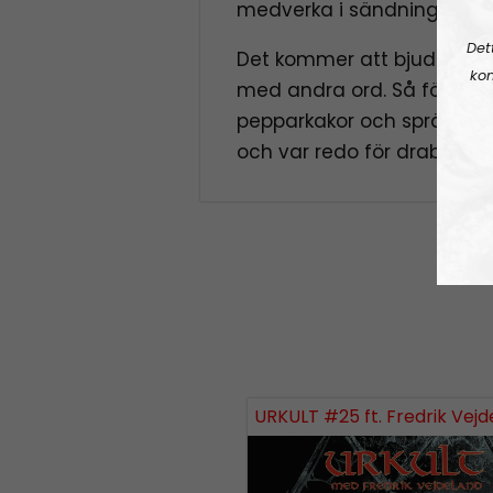
medverka i sändningen.
Det
Det kommer att bjudas på 
kon
med andra ord. Så förskan
pepparkakor och sprätta upp
och var redo för drabbning