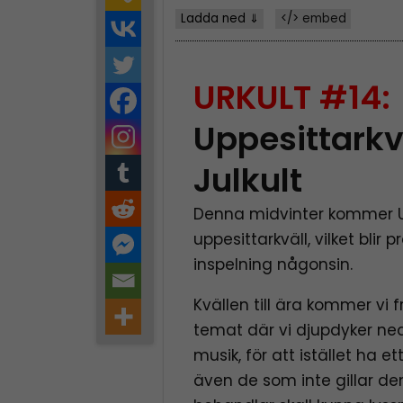
Ladda ned ⇓
</> embed
URKULT #14:
Uppesittark
Julkult
Denna midvinter kommer U
uppesittarkväll, vilket blir
inspelning någonsin.
Kvällen till ära kommer vi 
temat där vi djupdyker ned
musik, för att istället ha et
även de som inte gillar den