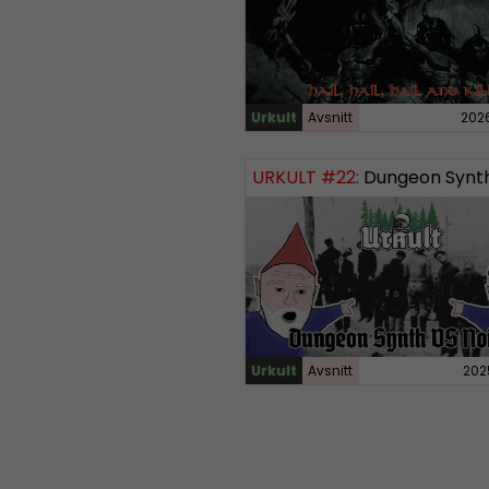
Urkult
Avsnitt
202
URKULT #22:
Dungeon Synth vs
Urkult
Avsnitt
202