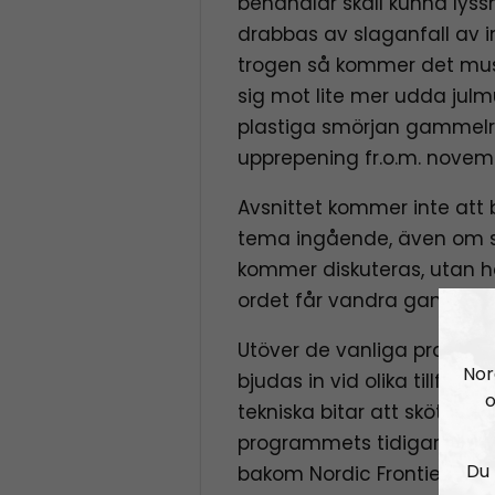
behandlar skall kunna lyssn
drabbas av slaganfall av 
trogen så kommer det musik
sig mot lite mer udda julm
plastiga smörjan gammelra
upprepening fr.o.m. novem
Avsnittet kommer inte att 
tema ingående, även om 
kommer diskuteras, utan ha
ordet får vandra ganska fri
Utöver de vanliga pratma
Nor
bjudas in vid olika tillfäll
o
tekniska bitar att skötas a
programmets tidigare pr
Du 
bakom Nordic Frontier, so