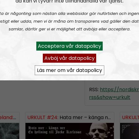
då kan vi tyvärr inte tillhandahålla vår tjänst.
månaden. Inriktning
ta är någonting som nästan alla webbsidor gör nuförtiden och ingen
och dödsmetall, neof
en hel del smått och gott
stigt eller udda, men vi är måna om transparens vad gäller den dat
folkmusik. I progr
sa er framför radion med
samlar, därför ger vi er möjlighet att avböja eller acceptera.
kulturella frågor so
 en julmust eller julöl
musikens värld.
!
Acceptera vår datapolicy
Programledare är U
Avböj vår datapolicy
Simon Holmqvist och
Läs mer om vår datapolicy
Prenumerera på Ur
RSS:
https://nordis
rss&show=urkult
URKULT #25 ft. Fredrik Vejdeland:
Hail and kill – en hyllning till Manowar
URKULT #24:
Hata mer – känga ner: en hyllning till Jocke Karlsson
URKULT