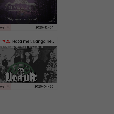
Avsnitt
2025-12-04
 #20:
Hata mer, känga ner – Svensk “vit makt”-musik
Avsnitt
2025-04-20