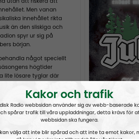
a utan att riskera att
innehållet. Men vanan
aliska innehållet rikta
usik än den sliskiga och
dion spyr ur sig på
bers början.
behandla något speciellt
säsongens högtider
 lite lösare tyglar där
tt.
Kakor och trafik
karna så kommer gäster
disk Radio webbsidan använder sig av webb-baserade k
en och live-sändningens
ch spårar trafik till våra uppladdningar, detta krävs för a
v Andreas Holmvall,
webbsidan ska fungera.
Om pro
oducent och mannen
kan välja att inte blir spårad och att inte ta emot kakor,
m också kommer att
Urkult är en kultur