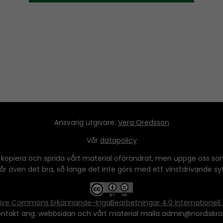
Ansvarig utgivare:
Vera Oredsson
Vår
datapolicy
 kopiera och sprida vårt material oförändrat, men uppge oss som
 går även det bra, så länge det inte görs med ett vinstdrivande syfte
ive Commons Erkännande-IngaBearbetningar 4.0 Internationell 
ontakt ang. webbsidan och vårt material maila admin@nordiskra