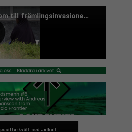
a oss
Bläddra i arkivet
ndsmenn #6 –
erview with Andreas
hansson from
dic Frontier