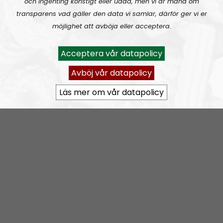
och ingenting konstigt eller udda, men vi är måna om
Leadership Perspective #28:
Homosexuals, drag queens and pedophiles
transparens vad gäller den data vi samlar, därför ger vi er
möjlighet att avböja eller acceptera.
Acceptera vår datapolicy
Avböj vår datapolicy
Läs mer om vår datapolicy
Leadership Perspective
Avsnitt
2023-07-12
It’s child abuse not to fight
A
00:00
00:00
u
Leadership Perspective
Urklipp
489
d