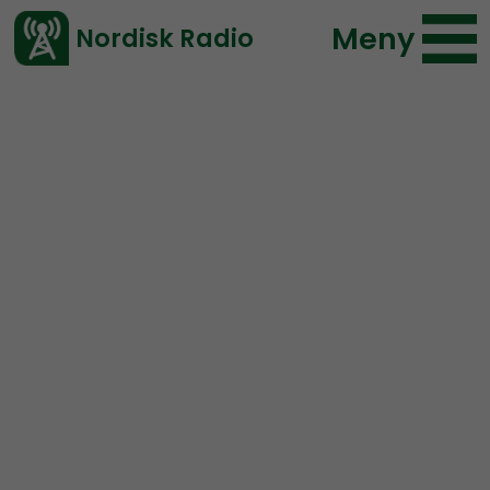
Meny
Nordisk Radio
Vårt senaste avsnitt!
Avsnitt
Leadership Perspective
Nordisk Radio
2020-09-09 22:01
Ladda ned ⇓
</> embed
Leadership Perspective
#8: