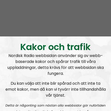
Om programmet Leadership Perspective
Leadership Perspective is the official podcast of the
Nordic Resistance Movement, in which Simon
Lindberg, the Movement’s leader, voices the
organization’s positions and thoughts. Discussions on
the podcast often center on ideological questions,
Kakor och trafik
the organization’s tactics and its official positions on
different matters. Everything stated in Leadership
Nordisk Radio webbsidan använder sig av webb-
Perspective can be regarded as being sanctioned by
baserade kakor och spårar trafik till våra
the organization.
uppladdningar, detta krävs för att webbsidan ska
fungera.
Prenumerera på Leadership Perspective med
RSS
Du kan välja att inte blir spårad och att inte ta
emot kakor, men då kan vi tyvärr inte tillhandahålla
RSS:
https://nordiskradio.se/?format=mp3-
vår tjänst.
rss&show=leadership-perspective
Detta är någonting som nästan alla webbsidor gör nuförtiden