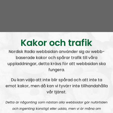
Leadership Perspective is the official podcast of the
Nordic Resistance Movement, in which Simon
Lindberg, the Movement’s leader, voices the
organization’s positions and thoughts. Discussions on
the podcast often center on ideological questions,
Kakor och trafik
the organization’s tactics and its official positions on
different matters. Everything stated in Leadership
Nordisk Radio webbsidan använder sig av webb-
Perspective can be regarded as being sanctioned by
baserade kakor och spårar trafik till våra
the organization.
uppladdningar, detta krävs för att webbsidan ska
fungera.
Prenumerera på Leadership Perspective med
RSS
Du kan välja att inte blir spårad och att inte ta
RSS:
https://nordiskradio.se/?format=mp3-
emot kakor, men då kan vi tyvärr inte tillhandahålla
rss&show=leadership-perspective
vår tjänst.
Detta är någonting som nästan alla webbsidor gör nuförtiden
Leadership Perspective #28:
Homosexuals, drag queens and pedophiles
och ingenting konstigt eller udda, men vi är måna om