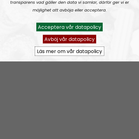
transparens vad gäller den data vi samlar, därför ger vi er
möjlighet att avböja eller acceptera.
Acceptera vår datapolicy
Avböj vår datapolicy
Leadership Perspective
Avsnitt
2023-07-12
Läs mer om vår datapolicy
It’s child abuse not to fight
A
00:00
00:00
u
Leadership Perspective
Urklipp
487
d
i
Leadership Perspective #27:
Kids in the struggle, getting yourself a woman and psychological warfare
o