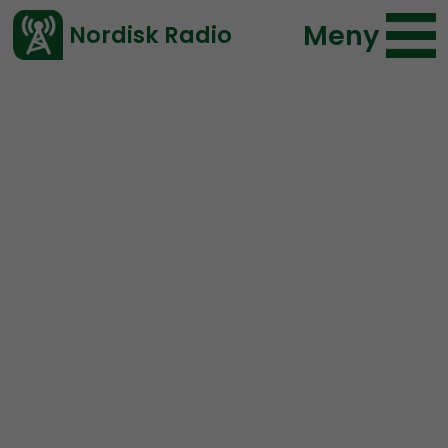
Meny
Nordisk Radio
Vårt senaste avsnitt!
Avsnitt
Leadership Perspective
Nordisk Radio
2020-05-06 22:00
Ladda ned ⇓
</> embed
Leadership Perspective
#6: