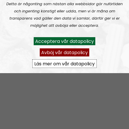
Detta är någonting som nästan alla webbsidor gör nuförtiden
rss&show=leadership-perspective
och ingenting konstigt eller udda, men vi är måna om
transparens vad gäller den data vi samlar, därför ger vi er
Leadership Perspective #28:
Homosexuals, drag queens and pedophiles
möjlighet att avböja eller acceptera.
Acceptera vår datapolicy
Avböj vår datapolicy
Läs mer om vår datapolicy
Leadership Perspective
Avsnitt
2023-07-12
It’s child abuse not to fight