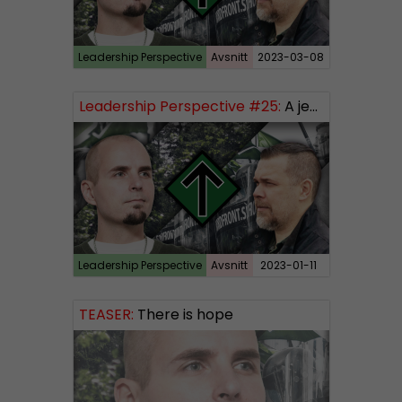
Leadership Perspective
Avsnitt
2023-03-08
Leadership Perspective #25:
A jew is a jew and propaganda is propaganda – how to influence our people
Leadership Perspective
Avsnitt
2023-01-11
TEASER:
There is hope