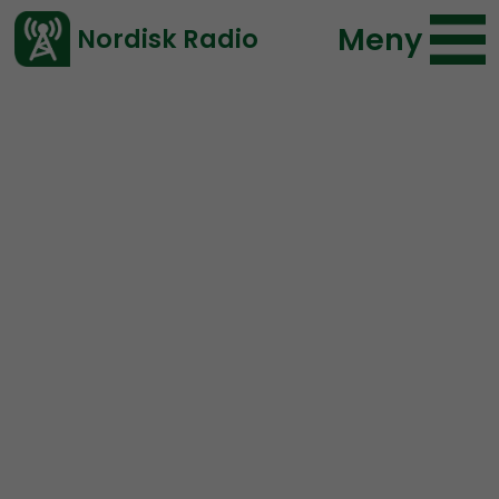
Meny
Nordisk Radio
Vårt senaste avsnitt!
Avsnitt
Leadership Perspective
Nordisk Radio
2020-11-04 22:01
Ladda ned ⇓
</> embed
Leadership Perspective
#10: