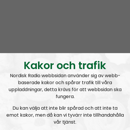
Om programmet Leadership Perspective
Leadership Perspective is the official podcast of the
Nordic Resistance Movement, in which Simon
Lindberg, the Movement’s leader, voices the
Kakor och trafik
organization’s positions and thoughts. Discussions on
the podcast often center on ideological questions,
Nordisk Radio webbsidan använder sig av webb-
the organization’s tactics and its official positions on
baserade kakor och spårar trafik till våra
different matters. Everything stated in Leadership
uppladdningar, detta krävs för att webbsidan ska
Perspective can be regarded as being sanctioned by
fungera.
the organization.
Du kan välja att inte blir spårad och att inte ta
emot kakor, men då kan vi tyvärr inte tillhandahålla
Prenumerera på Leadership Perspective med
RSS
vår tjänst.
RSS:
https://nordiskradio.se/?format=mp3-