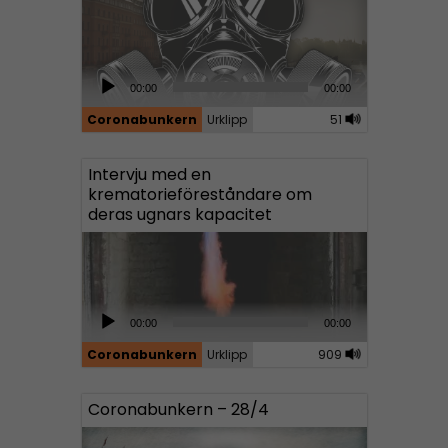
A
00:00
00:00
u
Coronabunkern
Urklipp
51
d
i
Intervju med en
o
krematorieföreståndare om
P
deras ugnars kapacitet
l
a
y
e
A
00:00
00:00
r
u
Coronabunkern
Urklipp
909
d
i
Coronabunkern – 28/4
o
P