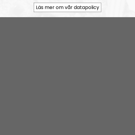
Läs mer om vår datapolicy
Coronabunkern läggs på is
Coronabunkern
Artikel
2020-05-04
Covid Symptom Tracker i Sverige,
är datainsamlingen harmlös?