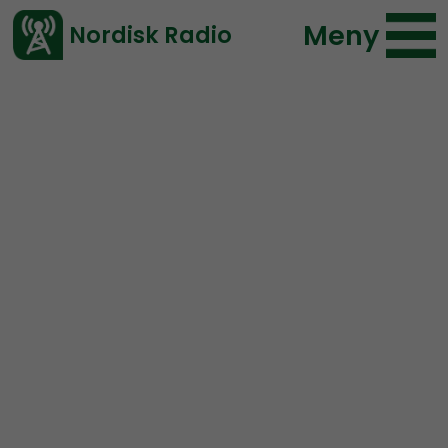
Meny
Nordisk Radio
Vårt senaste avsnitt!
Artikel
Coronabunkern
Nordisk Radio
2020-04-01 23:58
</> embed
Therese föder hemma
under coronan: “Jag är