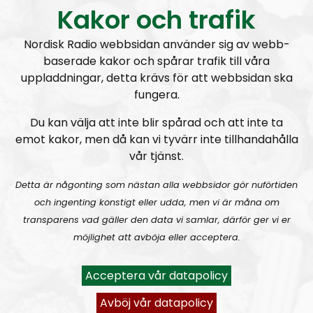
Kakor och trafik
stärker immunförsvaret både för henne och barnet. Men
även de mentala bitarna är viktiga.
Nordisk Radio webbsidan använder sig av webb-
baserade kakor och spårar trafik till våra
— Om man stressar upp sig innan faran är där så har du
uppladdningar, detta krävs för att webbsidan ska
förlorat mycket energi redan.
fungera.
Therese är tänkt att föda idag. Nordisk radio önskar
Du kan välja att inte blir spårad och att inte ta
henne lycka till och hoppas på en uppföljning senare.
emot kakor, men då kan vi tyvärr inte tillhandahålla
vår tjänst.
Lyssna på hela intervjun med Therese nedan.
Samtalet inleds ca 40 minuter in.
Detta är någonting som nästan alla webbsidor gör nuförtiden
och ingenting konstigt eller udda, men vi är måna om
transparens vad gäller den data vi samlar, därför ger vi er
möjlighet att avböja eller acceptera.
Acceptera vår datapolicy
Avböj vår datapolicy