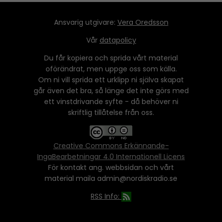
Ansvarig utgivare:
Vera Oredsson
Vår
datapolicy
Du får kopiera och sprida vårt material
oförändrat, men uppge oss som källa.
Om ni vill sprida ett urklipp ni själva skapat
går även det bra, så länge det inte görs med
ett vinstdrivande syfte - då behöver ni
skriftlig tillåtelse från oss.
Creative Commons Erkännande-
IngaBearbetningar 4.0 Internationell Licens
För kontakt ang. webbsidan och vårt
material maila admin@nordiskradio.se
RSS Info: