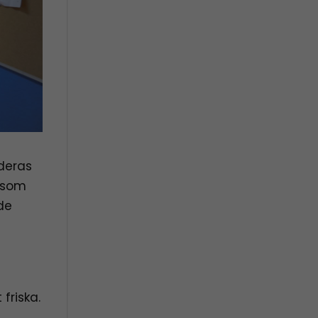
deras
t som
de
friska.