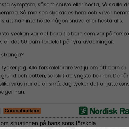
nsta symptom, såsom snuva eller hosta, så skulle d
hemma. Så min son skickades hem och vi var hemm
ills att han inte hade någon snuva eller hosta alls.
rsta veckan var det bara tio barn som var på försko
is är det 60 barn fördelat på fyra avdelningar.
r stränga?
 tycker jag. Alla förskolelärare vet ju om att barn är
i grund och botten, särskilt de yngsta barnen. De får
ika virus när de är små. Jag tycker det är jättekons
 säger han.