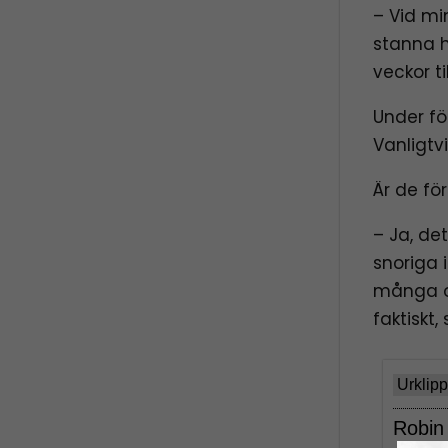
– Vid mi
stanna 
veckor t
Under fö
Vanligtv
Är de fö
– Ja, det
snoriga 
många ol
faktiskt,