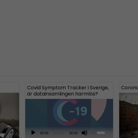
Covid Symptom Tracker i Sverige,
Corona
är datainsamlingen harmlös?
A
U
00:00
00:00
u
s