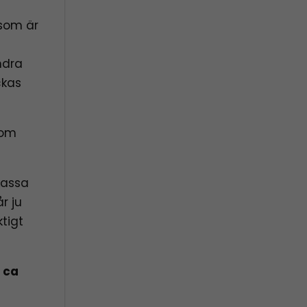
 som är
ndra
ckas
 om
kassa
r ju
ktigt
 ca