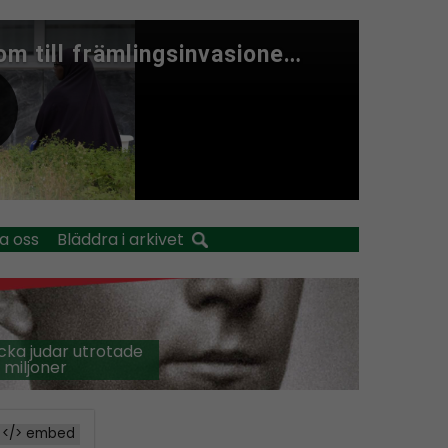
a oss
Bläddra i arkivet
cka judar utrotade
 miljoner
</> embed