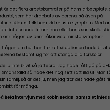
t är det flera arbetskamrater på hans arbetsplats,
industri, som har drabbats av corona, så även på
atsen skickas folk hem vid minsta symptom. Med a
 det inte osannolikt om han eller hans son skulle ski
n om någon av dem råkar visa minsta symptom.
r frågan om hur han tror att situationen hade blivit
terna bestämt sig för att stänga alla förskolor.
de ju inte blivit så jättebra. Jag hade fått gå på a-
timanställd så hade det nog sett rätt illa ut. Man få
sin familj, så är det ju, men jag tror det hade gått ri
nomiskt för många.
å hela intervjun med Robin nedan. Samtalet inleds