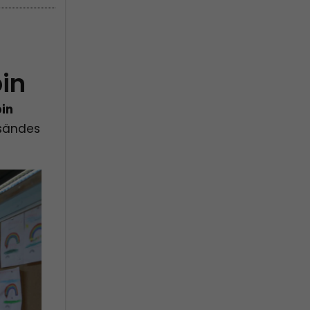
in
in
 sändes