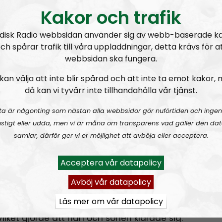
Kakor och trafik
disk Radio webbsidan använder sig av webb-baserade k
ch spårar trafik till våra uppladdningar, detta krävs för a
webbsidan ska fungera.
kan välja att inte blir spårad och att inte ta emot kakor,
då kan vi tyvärr inte tillhandahålla vår tjänst.
ta är någonting som nästan alla webbsidor gör nuförtiden och ingen
 med två föräldrar hade det kanske inte varit hela v
stigt eller udda, men vi är måna om transparens vad gäller den dat
 ensamstående föräldrar som tvingas stanna he
samlar, därför ger vi er möjlighet att avböja eller acceptera.
et är utebliven inkomst i flera veckor inte att leka 
Acceptera vår datapolicy
ns ju, det gör det ju.
Avböj vår datapolicy
pger att han lyckligtvis hade jobbat övertid förra
Läs mer om vår datapolicy
 Det blev därför en normal lön som han fick ut d
lket gjorde att han och sonen klarade sig.