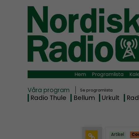
Hem
Programlista
Kal
Våra program
Se programlista
Radio Thule
Bellum
Urkult
Rad
Artikel
Co