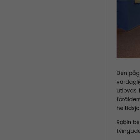
Den påg
vardagli
utlovas
förälder
heltidsj
Robin be
tvingade