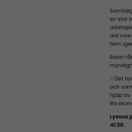
Samtidig
en stor 
arbetspl
ord vore
hem ige
Robin få
myndighe
– Det ha
och som 
hjälp av 
illa eko
Lyssna p
41:30.