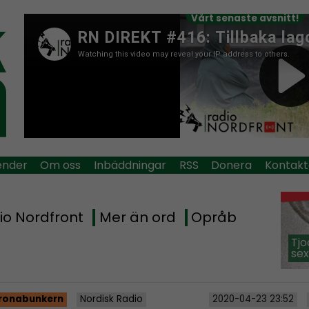
Vårt senaste avsnitt!
ender
Om oss
Inbäddningar
RSS
Donera
Kontakt
io Nordfront
Mer än ord
Opråb
Tjo
sex
ronabunkern
Nordisk Radio
2020-04-23 23:52