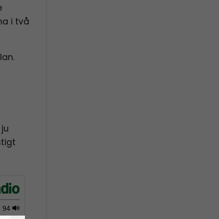
e
a i två
lan.
 ju
tigt