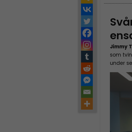
Svår
ens
Jimmy T
som tvin
under se