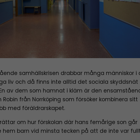
ående samhällskrisen drabbar många människor i 
ga liv och då finns inte alltid det sociala skyddsnä
. En av dem som hamnat i kläm är den ensamståen
n Robin från Norrköping som försöker kombinera sitt
obb med föräldrarskapet.
rättar om hur förskolan där hans femårige son går
 hem barn vid minsta tecken på att de inte var fullt 