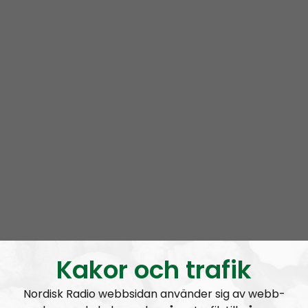
sjukhus.
— Det var heller ingen smittspårning alls. Det gör man ju
till och med med klamydia, det borde man verkligen
göra med corona.
Mattias tror att han smittades under fredagen då han
jobbade hos en privatperson. Sedan har han
förmodligen själv smittat sin kollega.
— Han som jag jobbade med på måndagen är ju sjuk nu.
Han åker tunnelbana också dumskallen.
Kakor och trafik
Nordisk Radio webbsidan använder sig av webb-