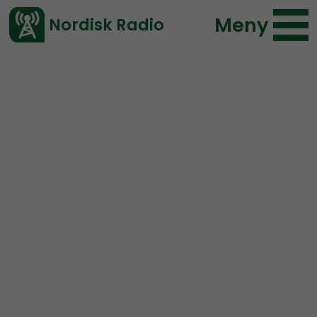
Meny
Nordisk Radio
Vårt senaste avsnitt!
Artikel
Coronabunkern
Nordisk Radio
2020-03-31 23:05
</> embed
Mattias i
coronakarantän: “Känns