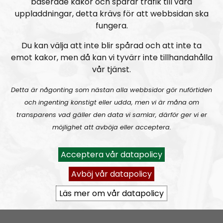
baserade kakor och spårar trafik till våra
uppladdningar, detta krävs för att webbsidan ska
fungera.
Du kan välja att inte blir spårad och att inte ta
Stockholm är mest coronadrabbat i Sverige just nu
emot kakor, men då kan vi tyvärr inte tillhandahålla
Mattias är fortfarande inte frisk. Han har ont i bröst och
vår tjänst.
lungor och känner sig allmänt klen. Han sover mycket
Detta är någonting som nästan alla webbsidor gör nuförtiden
och har ingen aptit. Han ska vara i karantän nu tills att
och ingenting konstigt eller udda, men vi är måna om
han varit fullt frisk i 48 timmar. För att lindra symptomen
transparens vad gäller den data vi samlar, därför ger vi er
dricker han mycket vatten och tar c-vitamin.
möjlighet att avböja eller acceptera.
Avslutningsvis tipsar han lyssnarna om att förbereda sig.
Acceptera vår datapolicy
— Jag skulle vilja rekommendera lyssnarna att ta höga
Avböj vår datapolicy
doser av c-vitamin i förebyggande syfte. Försök att
Läs mer om vår datapolicy
förbereda er på att bli sjuka, vi ska ju bli sjuka som jag
förstått det. Sedan tycker jag att folk i Stockholm, där
det är som värst, ska försöka undvika kollektivtrafiken.