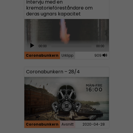
Intervju med en
o
krematorieföreståndare om
P
deras ugnars kapacitet
l
a
y
e
A
00:00
00:00
r
u
Coronabunkern
Urklipp
909
d
i
Coronabunkern – 28/4
o
P
l
a
y
e
r
Coronabunkern
Avsnitt
2020-04-28