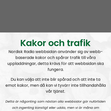
Kakor och trafik
Nordic Voice
Avsnitt
2019-08-23
Nordisk Radio webbsidan använder sig av webb-
Alla
är nationalsocialister
baserade kakor och spårar trafik till våra
uppladdningar, detta krävs för att webbsidan ska
fungera.
Du kan välja att inte blir spårad och att inte ta
emot kakor, men då kan vi tyvärr inte tillhandahålla
A
00:00
00:00
vår tjänst.
u
Nordic Voice
Urklipp
121
d
Detta är någonting som nästan alla webbsidor gör nuförtiden
i
och ingenting konstigt eller udda, men vi är måna om
Galna ”feministfittor” går på