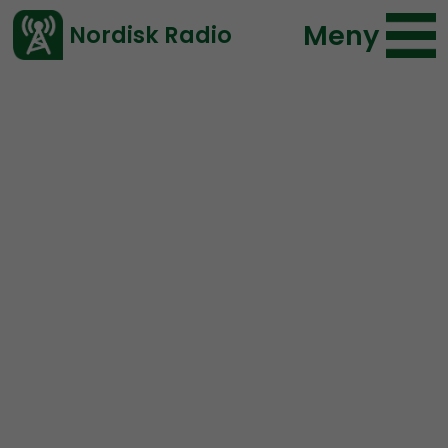
Meny
Nordisk Radio
Vårt senaste avsnitt!
Urklipp
Nordic Voice
Nordisk Radio
491 lyssningar
2019-08-11 16:00
Ladda ned ⇓
</> embed
“Demonstrationen i
Göteborg fick mig att