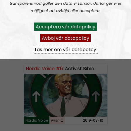
o
transparens vad gäller den data vi samlar, därför ger vi er
export till Norge
P
möjlighet att avböja eller acceptera.
l
a
Acceptera vår datapolicy
y
e
Avböj vår datapolicy
A
00:00
00:00
r
u
Läs mer om vår datapolicy
Nordic Voice
Urklipp
65
d
i
Nordic Voice #6:
Activist Bible
o
P
l
a
y
e
r
Nordic Voice
Avsnitt
2019-08-10