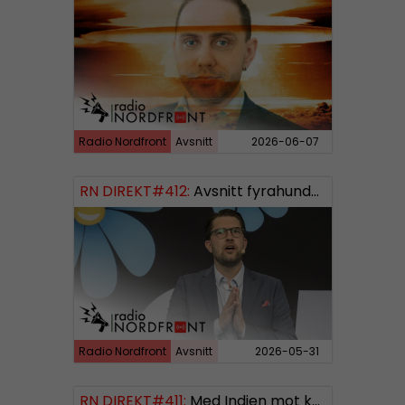
Radio Nordfront
Avsnitt
2026-06-07
RN DIREKT#412:
Avsnitt fyrahundratolv SWISH: 0700738064
Radio Nordfront
Avsnitt
2026-05-31
RN DIREKT#411:
Med Indien mot kosmos SWISH: 0700738064