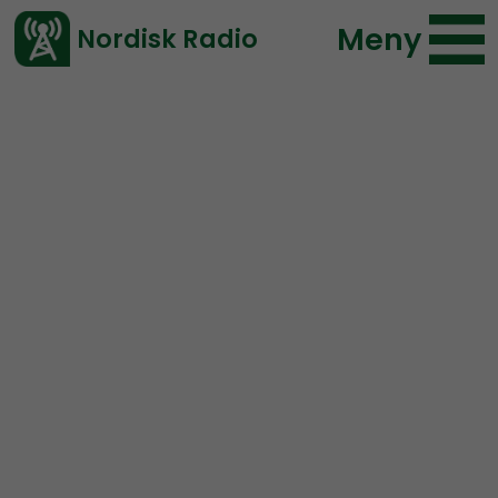
Meny
Nordisk Radio
Vårt senaste avsnitt!
Avsnitt
Radio Nordfront
Nordisk Radio
2019-10-28 12:41
Ladda ned ⇓
</> embed
RN DIREKT#141:
Segern i
Göteborg och Svenska