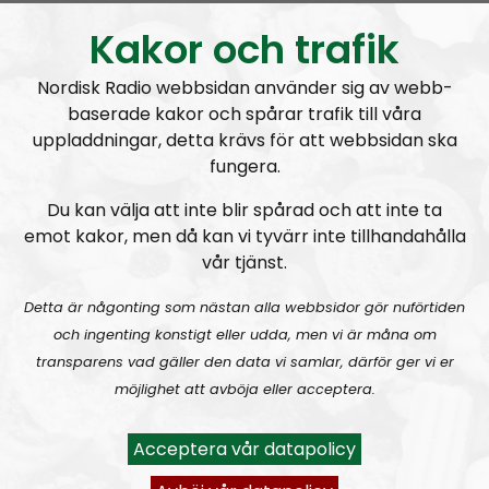
Kakor och trafik
Nordisk Radio webbsidan använder sig av webb-
baserade kakor och spårar trafik till våra
uppladdningar, detta krävs för att webbsidan ska
fungera.
Stackars Erik mammas kille - han fick inte som han
Veckans RN-mem:
ville!
Du kan välja att inte blir spårad och att inte ta
emot kakor, men då kan vi tyvärr inte tillhandahålla
vår tjänst.
Om programmet Radio Nordfront
Detta är någonting som nästan alla webbsidor gör nuförtiden
Radio Nordfront är ett samarbete mellan
Nordfront
och ingenting konstigt eller udda, men vi är måna om
och
Nordisk Radio
. Budskapet som förs ut i radion
transparens vad gäller den data vi samlar, därför ger vi er
kommer i stort att vara i linje med det som framförs i
möjlighet att avböja eller acceptera.
nättidningen och det som diskuteras är ofta sådant
som just publicerats på Nordfront. I vissa, ofta mindre
Acceptera vår datapolicy
viktiga, frågor är dock åsikterna mer personliga.