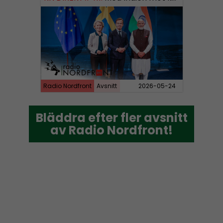
Radio Nordfront
Avsnitt
2026-05-24
Bläddra efter fler avsnitt
Bläddra efter fler avsnitt
av Radio Nordfront!
av Radio Nordfront!