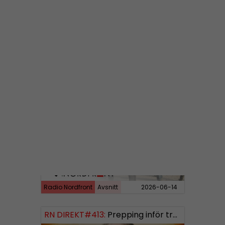
Radio Nordfront
Avsnitt
2026-06-29
RN DIREKT#414:
Almedalen och Hübinettes fall
Radio Nordfront
Avsnitt
2026-06-14
RN DIREKT#413:
Prepping inför tredje världskriget