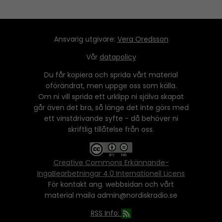
Ansvarig utgivare:
Vera Oredsson
Vår
datapolicy
Du får kopiera och sprida vårt material
oförändrat, men uppge oss som källa.
Om ni vill sprida ett urklipp ni själva skapat
går även det bra, så länge det inte görs med
ett vinstdrivande syfte - då behöver ni
skriftlig tillåtelse från oss.
Creative Commons Erkännande-
IngaBearbetningar 4.0 Internationell Licens
För kontakt ang. webbsidan och vårt
material maila admin@nordiskradio.se
RSS Info: