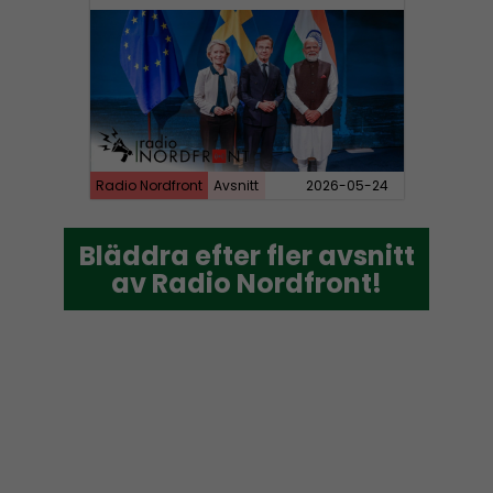
Radio Nordfront
Avsnitt
2026-05-24
Bläddra efter fler avsnitt
Bläddra efter fler avsnitt
av Radio Nordfront!
av Radio Nordfront!