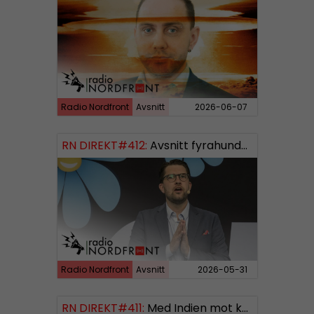
Radio Nordfront
Avsnitt
2026-06-07
RN DIREKT#412:
Avsnitt fyrahundratolv SWISH: 0700738064
Radio Nordfront
Avsnitt
2026-05-31
RN DIREKT#411:
Med Indien mot kosmos SWISH: 0700738064