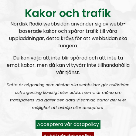
Kakor och trafik
Nordisk Radio webbsidan använder sig av webb-
baserade kakor och spårar trafik till våra
uppladdningar, detta krävs för att webbsidan ska
Veckans RN-bild
fungera.
Du kan välja att inte blir spårad och att inte ta
emot kakor, men då kan vi tyvärr inte tillhandahålla
vår tjänst.
Om programmet Radio Nordfront
Detta är någonting som nästan alla webbsidor gör nuförtiden
Radio Nordfront är ett samarbete mellan
Nordfront
och ingenting konstigt eller udda, men vi är måna om
och
Nordisk Radio
. Budskapet som förs ut i radion
transparens vad gäller den data vi samlar, därför ger vi er
kommer i stort att vara i linje med det som framförs i
möjlighet att avböja eller acceptera.
nättidningen och det som diskuteras är ofta sådant
som just publicerats på Nordfront. I vissa, ofta mindre
Acceptera vår datapolicy
viktiga, frågor är dock åsikterna mer personliga.