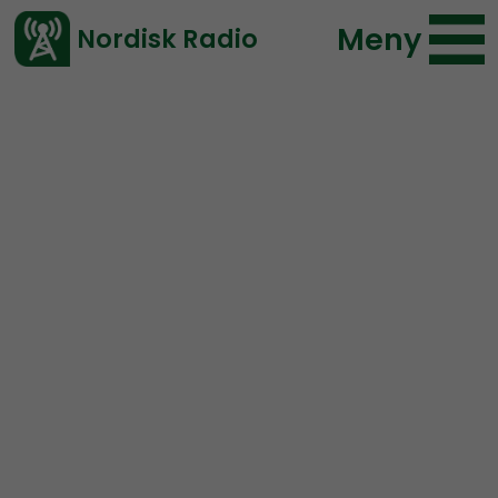
Meny
Nordisk Radio
Vårt senaste avsnitt!
Avsnitt
Radio Nordfront
Nordisk Radio
2022-01-16 18:27
Ladda ned ⇓
</> embed
RN DIREKT#225:
De fjorton
orden – Kärlek 3.0
SWISH: