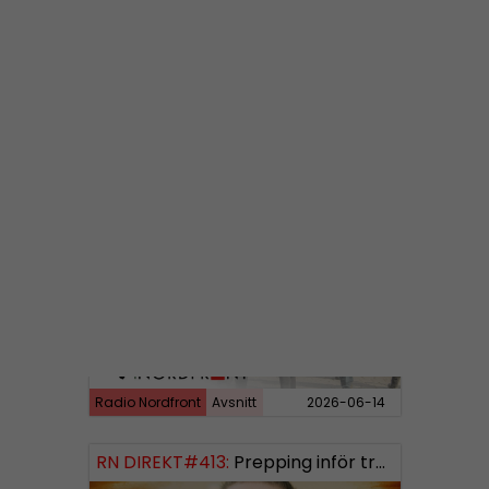
Radio Nordfront
Avsnitt
2026-06-29
RN DIREKT#414:
Almedalen och Hübinettes fall
Radio Nordfront
Avsnitt
2026-06-14
RN DIREKT#413:
Prepping inför tredje världskriget