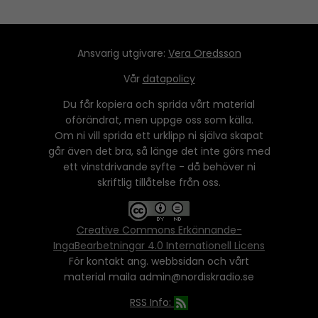
Ansvarig utgivare:
Vera Oredsson
Vår
datapolicy
Du får kopiera och sprida vårt material
oförändrat, men uppge oss som källa.
Om ni vill sprida ett urklipp ni själva skapat
går även det bra, så länge det inte görs med
ett vinstdrivande syfte - då behöver ni
skriftlig tillåtelse från oss.
Creative Commons Erkännande-
IngaBearbetningar 4.0 Internationell Licens
För kontakt ang. webbsidan och vårt
material maila admin@nordiskradio.se
RSS Info: