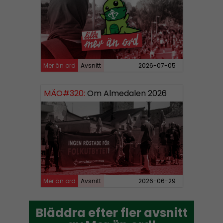
Mer än ord
Avsnitt
2026-07-05
MÄO#320:
Om Almedalen 2026
Mer än ord
Avsnitt
2026-06-29
Bläddra efter fler avsnitt
Bläddra efter fler avsnitt