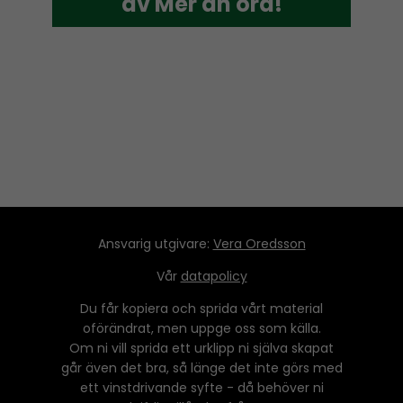
av Mer än ord!
av Mer än ord!
Ansvarig utgivare:
Vera Oredsson
Vår
datapolicy
Du får kopiera och sprida vårt material
oförändrat, men uppge oss som källa.
Om ni vill sprida ett urklipp ni själva skapat
går även det bra, så länge det inte görs med
ett vinstdrivande syfte - då behöver ni