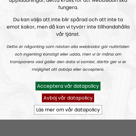
uppladdningar, detta krävs för att webbsidan ska
fungera.
Du kan välja att inte blir spårad och att inte ta
emot kakor, men då kan vi tyvärr inte tillhandahålla
Mer än ord
Avsnitt
2026-08-02
vår tjänst.
MÄO#324
Lilla Mer än ord – Nordendagarna & dans i skogen
Detta är någonting som nästan alla webbsidor gör nuförtiden
och ingenting konstigt eller udda, men vi är måna om
transparens vad gäller den data vi samlar, därför ger vi er
möjlighet att avböja eller acceptera.
Acceptera vår datapolicy
Avböj vår datapolicy
Mer än ord
Avsnitt
2026-07-27
Läs mer om vår datapolicy
MÄO#323
Lilla Mer än ord – Rättsväsendet & politiska fångar