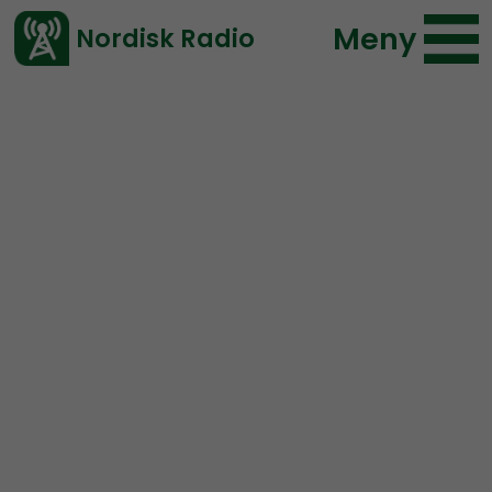
Meny
Nordisk Radio
Vårt senaste avsnitt!
Avsnitt
Mer än ord
Nordisk Radio
2024-09-15 17:50
Ladda ned ⇓
</> embed
MÄO#238:
Ordval
MER ÄN ORD.
Ikväll 17:50 så sänder Motståndsrörelsens
aktivister live.