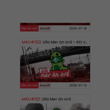
Mer än ord
Avsnitt
2026-07-19
MÄO#322:
Lilla Mer än ord – Att vara organiserad
Mer än ord
Avsnitt
2026-07-12
MÄO#321:
Lilla Mer än ord