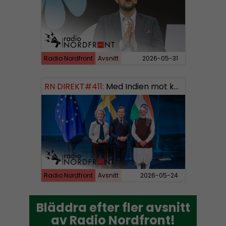
Radio Nordfront
Avsnitt
2026-05-31
RN DIREKT#411:
Med Indien mot kosmos SWISH: 0700738064
Radio Nordfront
Avsnitt
2026-05-24
Bläddra efter fler avsnitt
Bläddra efter fler avsnitt
av Radio Nordfront!
av Radio Nordfront!