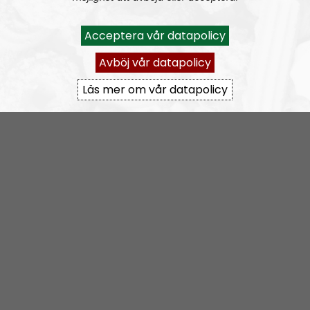
konstiga, men småcharmiga musikgenre som kan
beskrivas som en mörk och ofta tyskofil blippblopp:
Acceptera vår datapolicy
Avböj vår datapolicy
Läs mer om vår datapolicy
Om programmet Radio Nordfront