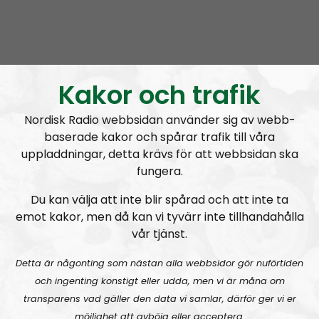
Kakor och trafik
Nordisk Radio webbsidan använder sig av webb-
baserade kakor och spårar trafik till våra
uppladdningar, detta krävs för att webbsidan ska
fungera.
Du kan välja att inte blir spårad och att inte ta
emot kakor, men då kan vi tyvärr inte tillhandahålla
vår tjänst.
Detta är någonting som nästan alla webbsidor gör nuförtiden
och ingenting konstigt eller udda, men vi är måna om
Simon Holmqvist
vill köra ett Neofolk-tema på
transparens vad gäller den data vi samlar, därför ger vi er
kvällens avsnitt. Till förfesten är det dock
Robin
möjlighet att avböja eller acceptera.
Palmblad
som väljer ut några låtar ur denna