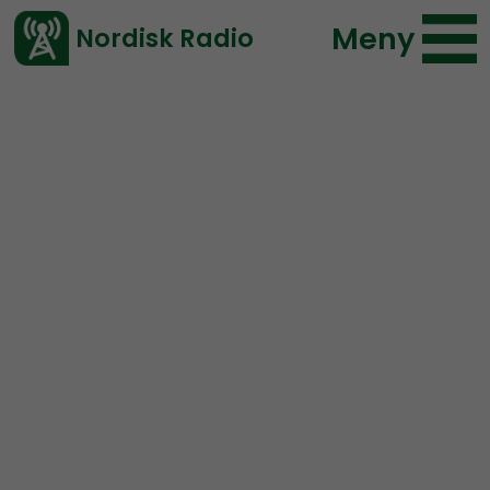
Meny
Nordisk Radio
Vårt senaste avsnitt!
Avsnitt
Radio Nordfront
Nordisk Radio
2019-03-03 19:22
Ladda ned ⇓
</> embed
RN DIREKT #111:
Mordet på
Olof Palme, Nordisk Radio