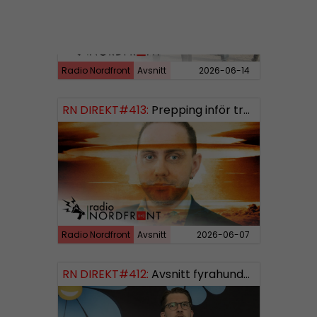
Radio Nordfront
Avsnitt
2026-06-14
RN DIREKT#413:
Prepping inför tredje världskriget
Radio Nordfront
Avsnitt
2026-06-07
RN DIREKT#412:
Avsnitt fyrahundratolv SWISH: 0700738064