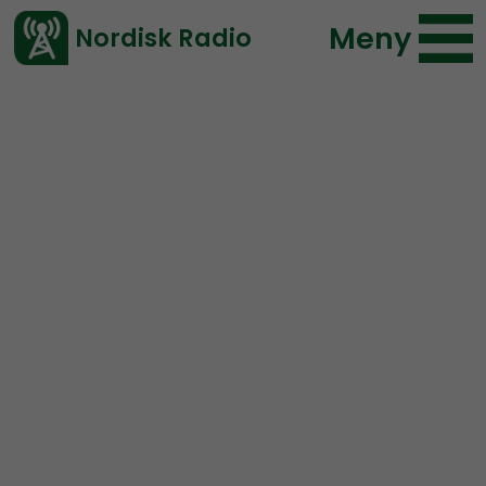
Meny
Nordisk Radio
Vårt senaste avsnitt!
Avsnitt
Den enda valpodden
Nordisk Radio
2022-08-15 18:23
Ladda ned ⇓
</> embed
Den enda valpodden –
15/8:
“Det finns för