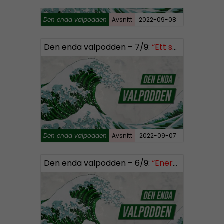
Den enda valpodden
Avsnitt
2022-09-08
Den enda valpodden – 7/9:
“Ett stort jävla långfinger till systemet”
Den enda valpodden
Avsnitt
2022-09-07
Den enda valpodden – 6/9:
“Energikrisen i Sverige är inte Putins fel”