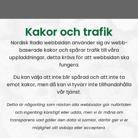
sanningen i en tid av groteska lögner.
Medverkar gör en större mängd människor som ni
känner igen från andra program från Nordisk Radio
Kakor och trafik
men också helt nya förmågor.
Nordisk Radio webbsidan använder sig av webb-
baserade kakor och spårar trafik till våra
Prenumerera på Den enda valpodden med
RSS
uppladdningar, detta krävs för att webbsidan ska
RSS:
https://nordiskradio.se/?format=mp3-
fungera.
rss&show=den-enda-valpodden
Du kan välja att inte blir spårad och att inte ta
emot kakor, men då kan vi tyvärr inte tillhandahålla
Den enda valpodden – 10/9:
Med lögnen som vapen
vår tjänst.
Detta är någonting som nästan alla webbsidor gör nuförtiden
och ingenting konstigt eller udda, men vi är måna om
transparens vad gäller den data vi samlar, därför ger vi er
möjlighet att avböja eller acceptera.