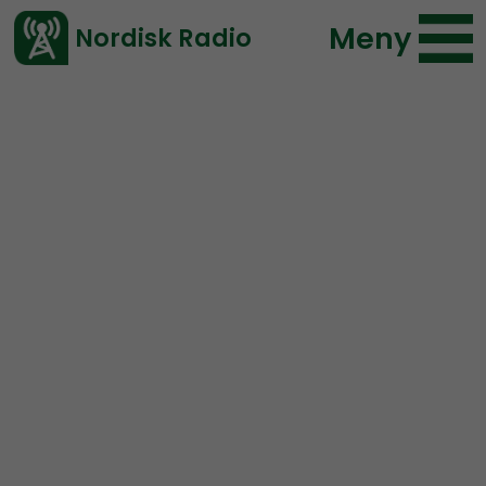
Meny
Nordisk Radio
Vårt senaste avsnitt!
Radio Nordfront