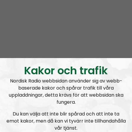
Auschwitz
Klimatångest och barnskam
Kakor och trafik
Nordisk Radio webbsidan använder sig av webb-
baserade kakor och spårar trafik till våra
uppladdningar, detta krävs för att webbsidan ska
fungera.
Simon Holmqvist gästade Röda Pillret
Du kan välja att inte blir spårad och att inte ta
emot kakor, men då kan vi tyvärr inte tillhandahålla
vår tjänst.