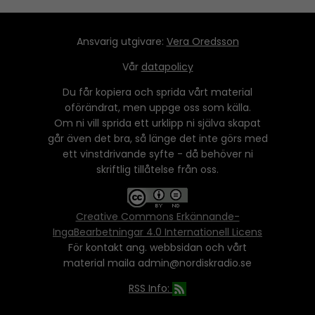
Ansvarig utgivare:
Vera Oredsson
Vår
datapolicy
Du får kopiera och sprida vårt material
oförändrat, men uppge oss som källa.
Om ni vill sprida ett urklipp ni själva skapat
går även det bra, så länge det inte görs med
ett vinstdrivande syfte - då behöver ni
skriftlig tillåtelse från oss.
Creative Commons Erkännande-
IngaBearbetningar 4.0 Internationell Licens
För kontakt ang. webbsidan och vårt
material maila admin@nordiskradio.se
RSS Info: