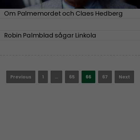
Om Palmemordet och Claes Hedberg
Robin Palmblad sågar Linkola
Previous
1
…
65
66
67
Next