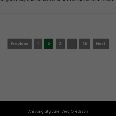
Previous
1
2
3
…
35
Next
Ansvarig utgivare:
Vera Oredsson