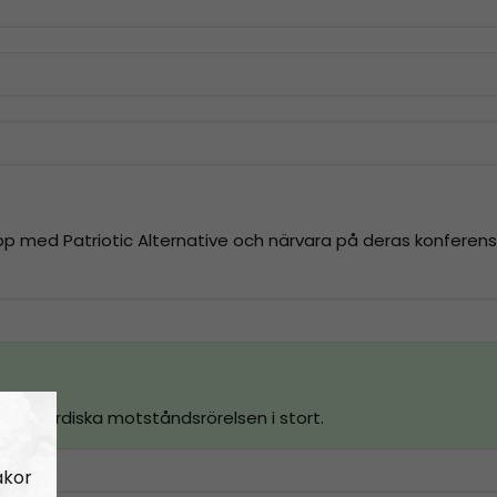
p med Patriotic Alternative och närvara på deras konferens
om Nordiska motståndsrörelsen i stort.
akor