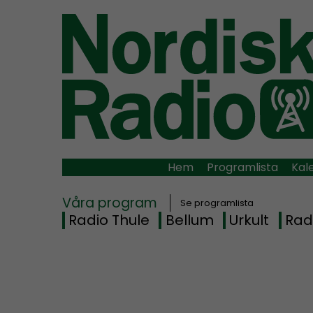
Hem
Programlista
Kal
Våra program
Se programlista
Radio Thule
Bellum
Urkult
Rad