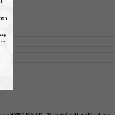
tt
 men
ting
a vi
pt from NORDIC FRONTIER #237: Mark Collett and PA activism