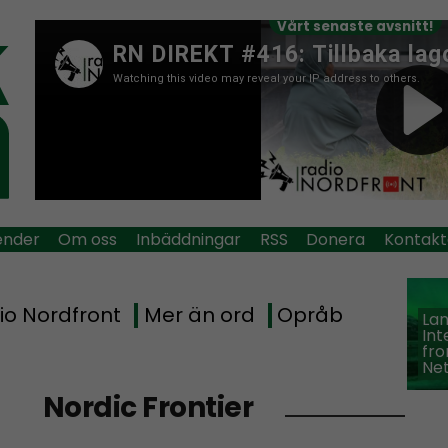
Vårt senaste avsnitt!
ender
Om oss
Inbäddningar
RSS
Donera
Kontakt
io Nordfront
Mer än ord
Opråb
La
Int
fro
Ne
Nordic Frontier