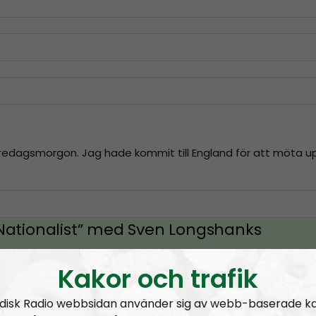
redagsmorgon. Jag hade kommit till England för att möta up
 Nationalist” med Sven Longshanks
atar med Sven Longshanks om det tal han höll i England och 
Kakor och trafik
disk Radio webbsidan använder sig av webb-baserade k