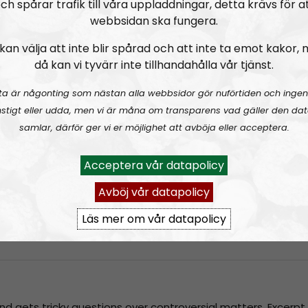
ch spårar trafik till våra uppladdningar, detta krävs för a
webbsidan ska fungera.
kan välja att inte blir spårad och att inte ta emot kakor,
då kan vi tyvärr inte tillhandahålla vår tjänst.
ta är någonting som nästan alla webbsidor gör nuförtiden och ingen
stigt eller udda, men vi är måna om transparens vad gäller den dat
samlar, därför ger vi er möjlighet att avböja eller acceptera.
Acceptera vår datapolicy
 doing the right things?
Avböj vår datapolicy
 NORDIC FRONTIER #237: Mark Collett and PA activism 2022
Läs mer om vår datapolicy
r and gets tricky questions over controversial matters. Excer