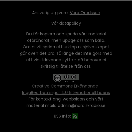
Ansvarig utgivare:
Vera Oredsson
Vår
datapolicy
Du får kopiera och sprida vårt material
oförändrat, men uppge oss som källa.
Om ni vill sprida ett urklipp ni själva skapat
går även det bra, så länge det inte görs med
ett vinstdrivande syfte - då behöver ni
skriftlig tillåtelse från oss.
Creative Commons Erkännande-
IngaBearbetningar 4.0 Internationell Licens
För kontakt ang. webbsidan och vårt
material maila admin@nordiskradio.se
RSS Info: