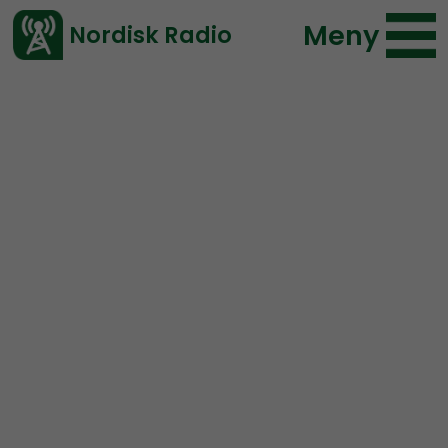
Meny
Nordisk Radio
Vårt senaste avsnitt!
Radio Kungälv
Radio Kungälv är ett lokalt radioprogram av och för
Kungälvsbor med fokus på nyheter, lokalpolitik och