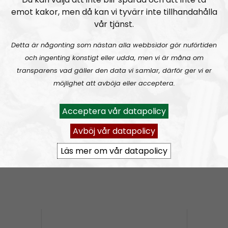
emot kakor, men då kan vi tyvärr inte tillhandahålla
Radio Kungälv
Avsnitt
2019-02-10
vår tjänst.
Radio Kungälv #34: 1 maj-demonstration i Kungälv!
Detta är någonting som nästan alla webbsidor gör nuförtiden
och ingenting konstigt eller udda, men vi är måna om
transparens vad gäller den data vi samlar, därför ger vi er
möjlighet att avböja eller acceptera.
Acceptera vår datapolicy
Avböj vår datapolicy
Radio Kungälv
Avsnitt
2019-02-03
Läs mer om vår datapolicy
Radio Kungälv #33: Politikerna hemlighåller nytt invasionsboende?