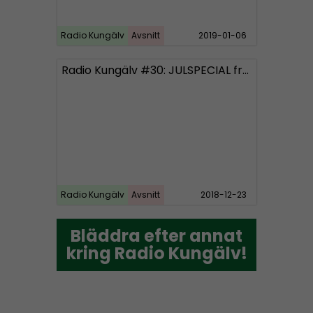
Radio Kungälv
Avsnitt
2019-01-06
Radio Kungälv #30: JULSPECIAL från Bohuslän och Norge
Radio Kungälv
Avsnitt
2018-12-23
Bläddra efter annat
Bläddra efter annat
kring Radio Kungälv!
kring Radio Kungälv!