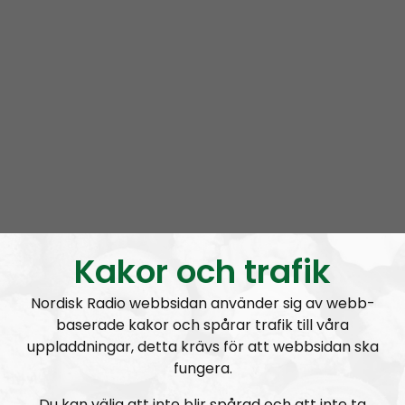
RSS:
https://nordiskradio.se/?format=mp3-
rss&show=radio-kunglv
Kakor och trafik
Radio Kungälv #35: Kommunen kapitulerar – ingen fritidsgård i Komarken
Nordisk Radio webbsidan använder sig av webb-
baserade kakor och spårar trafik till våra
uppladdningar, detta krävs för att webbsidan ska
fungera.
Du kan välja att inte blir spårad och att inte ta