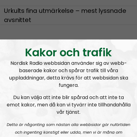
Urkults fina utmärkelse – mest lyssnade
avsnittet
Kakor och trafik
Finland och Norden är bäst i världen!
Nordisk Radio webbsidan använder sig av webb-
baserade kakor och spårar trafik till våra
Finland
uppladdningar, detta krävs för att webbsidan ska
fungera.
TEASER:
Linus läser finsk metallyrik
Du kan välja att inte blir spårad och att inte ta
emot kakor, men då kan vi tyvärr inte tillhandahålla
vår tjänst.
Nordic Frontiers soundtrack
Detta är någonting som nästan alla webbsidor gör nuförtiden
och ingenting konstigt eller udda, men vi är måna om