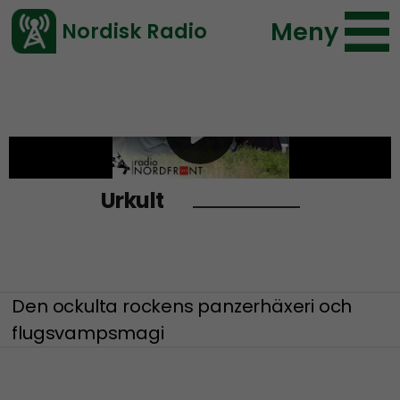
Meny
Nordisk Radio
Vårt senaste avsnitt!
Urkult
Den ockulta rockens panzerhäxeri och
flugsvampsmagi