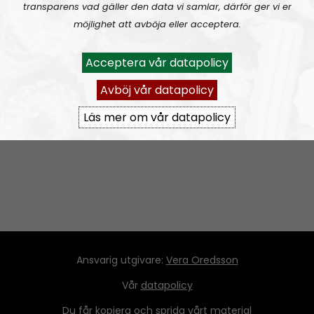
transparens vad gäller den data vi samlar, därför ger vi er
möjlighet att avböja eller acceptera.
Acceptera vår datapolicy
1
2
…
5
Next
Avböj vår datapolicy
Läs mer om vår datapolicy
Ansvarig utgivare:
Vera Oredsson
Vår
datapolicy
Du får kopiera och sprida vårt material