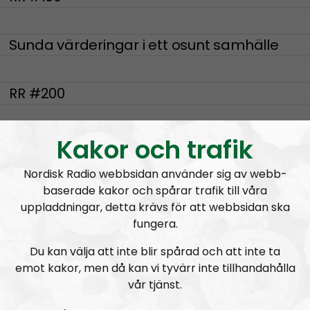
Sunda värderingar i ett osunt samhälle
RR #200
RR #199
Kakor och trafik
Nordisk Radio webbsidan använder sig av webb-
RR #198
baserade kakor och spårar trafik till våra
uppladdningar, detta krävs för att webbsidan ska
fungera.
RR #197
Du kan välja att inte blir spårad och att inte ta
emot kakor, men då kan vi tyvärr inte tillhandahålla
vår tjänst.
Radio Regeringen #196: Den som sår får
skörda del 2