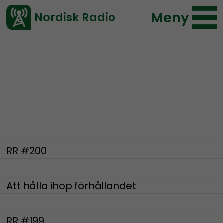
Meny
Nordisk Radio
Vårt senaste avsnitt!
Radio Regeringen
RR #200
Att hålla ihop förhållandet
RR #199