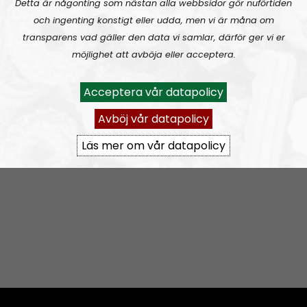
Detta är någonting som nästan alla webbsidor gör nuförtiden
och ingenting konstigt eller udda, men vi är måna om
transparens vad gäller den data vi samlar, därför ger vi er
Att börja odla
möjlighet att avböja eller acceptera.
Acceptera vår datapolicy
Avböj vår datapolicy
1
2
…
10
Next
Läs mer om vår datapolicy